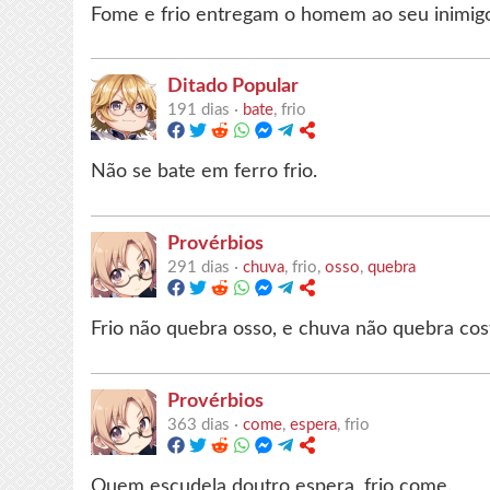
Fome e frio entregam o homem ao seu inimig
Ditado Popular
191 dias ·
bate
, frio
Não se bate em ferro frio.
Provérbios
291 dias ·
chuva
, frio,
osso
,
quebra
Frio não quebra osso, e chuva não quebra cost
Provérbios
363 dias ·
come
,
espera
, frio
Quem escudela doutro espera, frio come.