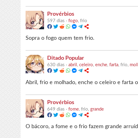
Provérbios
597 dias ·
fogo
, frio
Sopra o fogo quem tem frio.
Ditado Popular
630 dias ·
abril
,
celeiro
,
enche
,
farta
, frio,
mol
Abril, frio e molhado, enche o celeiro e farta 
Provérbios
649 dias ·
fome
, frio,
grande
O bácoro, a fome e o frio fazem grande arruíd