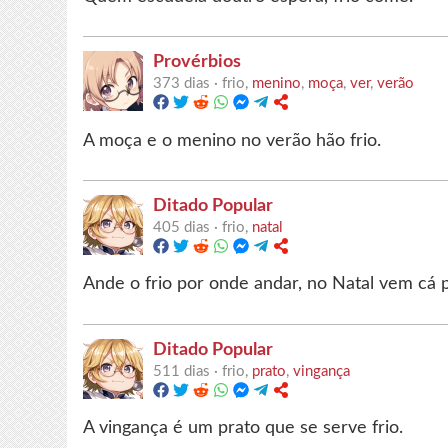
Provérbios
373 dias ·
frio,
menino
,
moça
,
ver
,
verão
A moça e o menino no verão hão frio.
Ditado Popular
405 dias ·
frio,
natal
Ande o frio por onde andar, no Natal vem cá p
Ditado Popular
511 dias ·
frio,
prato
,
vingança
A vingança é um prato que se serve frio.