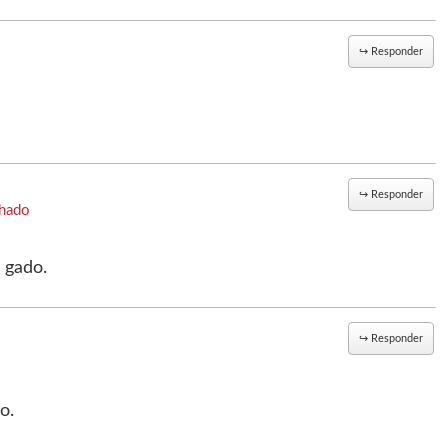
↪
Responder
↪
Responder
hado
o gado.
↪
Responder
o.