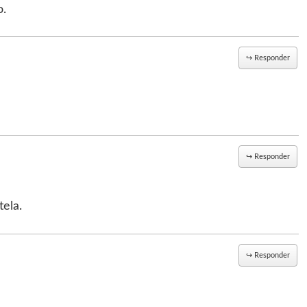
o.
↪
Responder
↪
Responder
ela.
↪
Responder