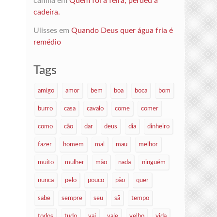
camila
em
Quem foi à feira, perdeu a
cadeira.
Ulisses
em
Quando Deus quer água fria é
remédio
Tags
amigo
amor
bem
boa
boca
bom
burro
casa
cavalo
come
comer
como
cão
dar
deus
dia
dinheiro
fazer
homem
mal
mau
melhor
muito
mulher
mão
nada
ninguém
nunca
pelo
pouco
pão
quer
sabe
sempre
seu
sã
tempo
todos
tudo
vai
vale
velho
vida