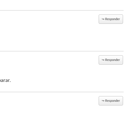
↪
Responder
↪
Responder
arar.
↪
Responder