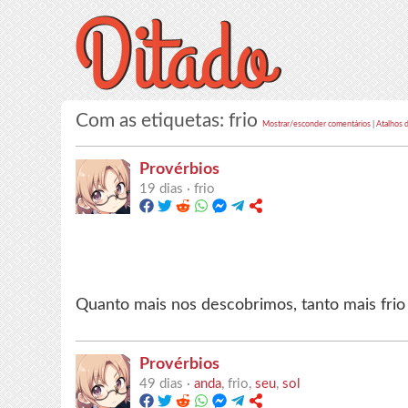
Com as etiquetas: frio
Mostrar/esconder comentários
|
Atalhos 
Provérbios
19 dias ·
frio
Quanto mais nos descobrimos, tanto mais frio
Provérbios
49 dias ·
anda
, frio,
seu
,
sol