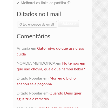
✔ Melhorei os links de partilha ;D
Ditados no Email
O
Subscre
teu
ver
endereço
Comentários
de
email
Antonia
em
Gato ruivo do que usa disso
cuida
NOADIA MENDONÇA
em
No tempo em
que não chovia, que é que nambu bebia?
Ditado Popular
em
Morreu o bicho
acabou se a peçonha
Ditado Popular
em
Quando Deus quer
água fria é remédio