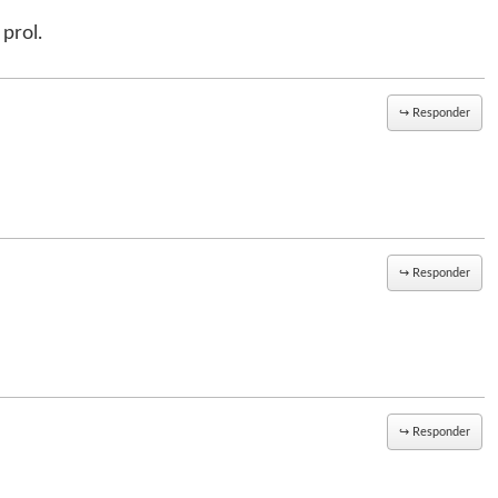
prol.
↪
Responder
↪
Responder
↪
Responder