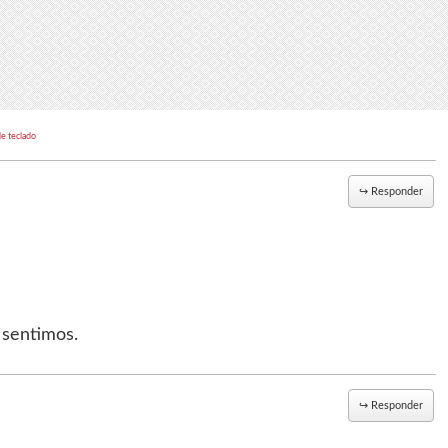
de teclado
↪
Responder
 sentimos.
↪
Responder