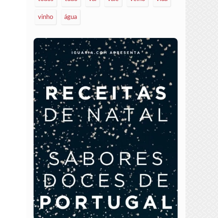
vinho
água