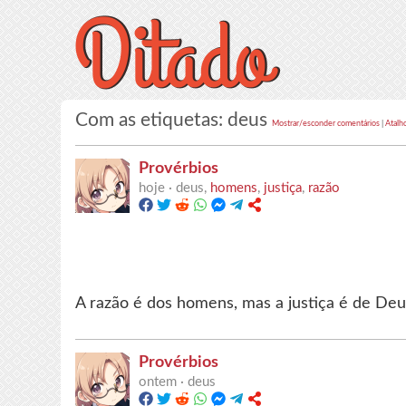
Com as etiquetas: deus
Mostrar/esconder comentários
|
Atalh
Provérbios
hoje ·
deus,
homens
,
justiça
,
razão
A razão é dos homens, mas a justiça é de Deu
Provérbios
ontem ·
deus