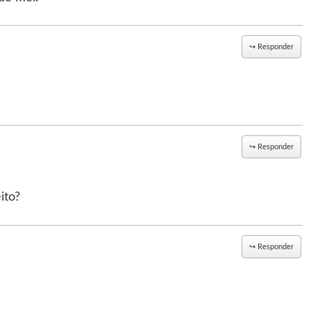
↪
Responder
↪
Responder
ito?
↪
Responder