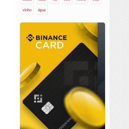
vinho
água