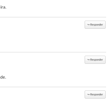
ira.
↪
Responder
↪
Responder
úde.
↪
Responder