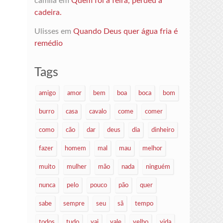
camila
em
Quem foi à feira, perdeu a
cadeira.
Ulisses
em
Quando Deus quer água fria é
remédio
Tags
amigo
amor
bem
boa
boca
bom
burro
casa
cavalo
come
comer
como
cão
dar
deus
dia
dinheiro
fazer
homem
mal
mau
melhor
muito
mulher
mão
nada
ninguém
nunca
pelo
pouco
pão
quer
sabe
sempre
seu
sã
tempo
todos
tudo
vai
vale
velho
vida