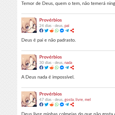
Temor de Deus, quem o tem, não temerá nin
Provérbios
24 dias ·
deus,
pai
Deus é pai e não padrasto.
Provérbios
30 dias ·
deus,
nada
A Deus nada é impossível.
Provérbios
47 dias ·
deus,
gosta
,
livre
,
mel
Deus livre minhas colmeias do que não gosta 