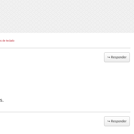
os de teclado
↪
Responder
s.
↪
Responder