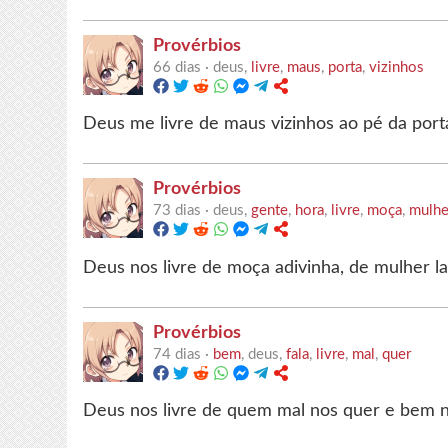
Provérbios
66 dias ·
deus,
livre
,
maus
,
porta
,
vizinhos
Deus me livre de maus vizinhos ao pé da port
Provérbios
73 dias ·
deus,
gente
,
hora
,
livre
,
moça
,
mulhe
Deus nos livre de moça adivinha, de mulher l
Provérbios
74 dias ·
bem
, deus,
fala
,
livre
,
mal
,
quer
Deus nos livre de quem mal nos quer e bem no