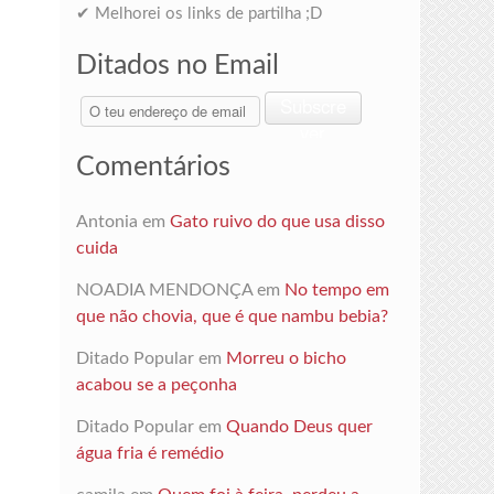
✔ Melhorei os links de partilha ;D
Ditados no Email
O
Subscre
teu
ver
endereço
Comentários
de
email
Antonia
em
Gato ruivo do que usa disso
cuida
NOADIA MENDONÇA
em
No tempo em
que não chovia, que é que nambu bebia?
Ditado Popular
em
Morreu o bicho
acabou se a peçonha
Ditado Popular
em
Quando Deus quer
água fria é remédio