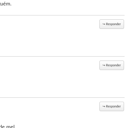
guém.
↪
Responder
↪
Responder
↪
Responder
de mel.