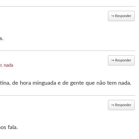
↪
Responder
a.
↪
Responder
r
,
nada
atina, de hora minguada e de gente que não tem nada.
↪
Responder
s fala.