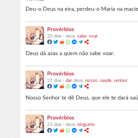
Deu-o Deus na eira, perdeu-o Maria na macie
Provérbios
20 dias ·
deus,
sabe
,
voar
Deus dá asas a quem não sabe voar.
Provérbios
22 dias ·
dar
, deus,
nosso
,
saúde
,
senhor
Nosso Senhor te dê Deus, que ele te dará sa
Provérbios
23 dias ·
deus,
ninguém