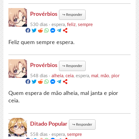
Provérbios
↪
Responder
530 dias ·
espera,
feliz
,
sempre
Feliz quem sempre espera.
Provérbios
↪
Responder
548 dias ·
alheia
,
ceia
, espera,
mal
,
mão
,
pior
Quem espera de mão alheia, mal janta e pior
ceia.
Ditado Popular
↪
Responder
558 dias ·
espera,
sempre