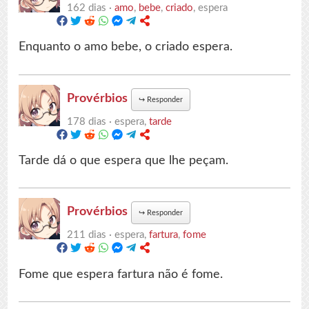
162 dias ·
amo
,
bebe
,
criado
, espera
Enquanto o amo bebe, o criado espera.
Provérbios
↪
Responder
178 dias ·
espera,
tarde
Tarde dá o que espera que lhe peçam.
Provérbios
↪
Responder
211 dias ·
espera,
fartura
,
fome
Fome que espera fartura não é fome.