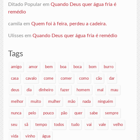
Ditado Popular
em
Quando Deus quer água fria é
remédio
camila
em
Quem foi à feira, perdeu a cadeira.
Ulisses
em
Quando Deus quer água fria é remédio
Tags
amigo
amor
bem
boa
boca
bom
burro
casa
cavalo
come
comer
como
cão
dar
deus
dia
dinheiro
fazer
homem
mal
mau
melhor
muito
mulher
mão
nada
ninguém
nunca
pelo
pouco
pão
quer
sabe
sempre
seu
sã
tempo
todos
tudo
vai
vale
velho
vida
vinho
água