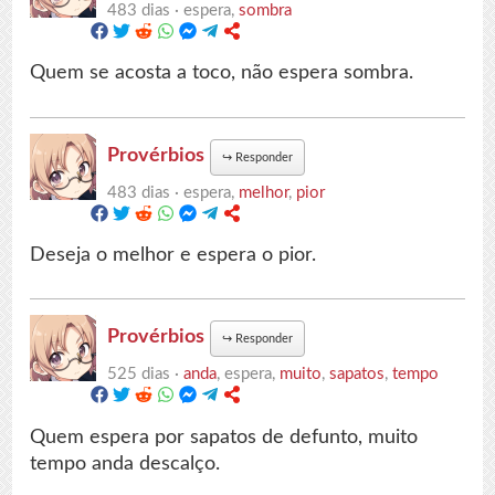
483 dias ·
espera,
sombra
Quem se acosta a toco, não espera sombra.
Provérbios
↪
Responder
483 dias ·
espera,
melhor
,
pior
Deseja o melhor e espera o pior.
Provérbios
↪
Responder
525 dias ·
anda
, espera,
muito
,
sapatos
,
tempo
Quem espera por sapatos de defunto, muito
tempo anda descalço.