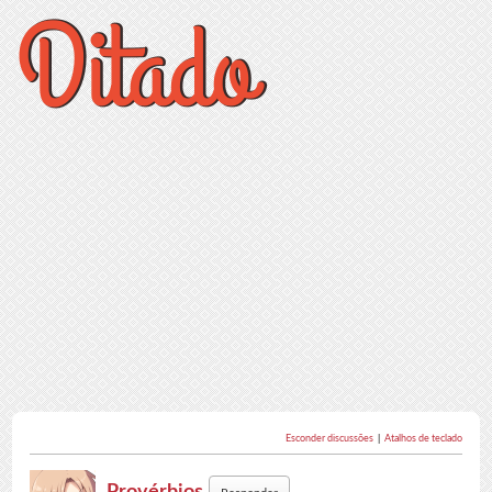
Esconder discussões
|
Atalhos de teclado
Provérbios