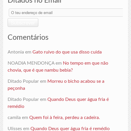
Ditados no Email
O
teu
endereço
Subscrever
de
email
Comentários
Antonia
em
Gato ruivo do que usa disso cuida
NOADIA MENDONÇA
em
No tempo em que não
chovia, que é que nambu bebia?
Ditado Popular
em
Morreu o bicho acabou se a
peçonha
Ditado Popular
em
Quando Deus quer água fria é
remédio
camila
em
Quem foi à feira, perdeu a cadeira.
Ulisses
em
Quando Deus quer água fria é remédio