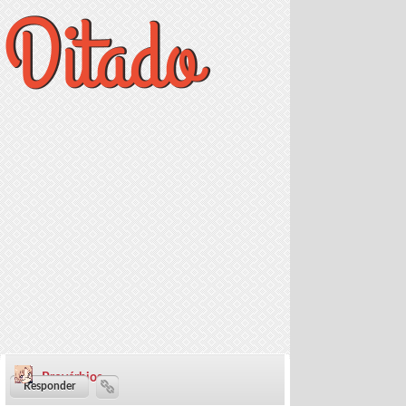
Provérbios
73 dias ·