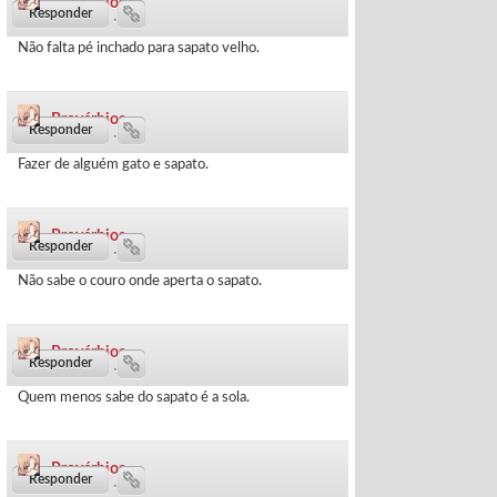
Provérbios
465 dias ·
Não falta pé inchado para sapato velho.
Provérbios
478 dias ·
Fazer de alguém gato e sapato.
Provérbios
486 dias ·
Não sabe o couro onde aperta o sapato.
Provérbios
496 dias ·
Quem menos sabe do sapato é a sola.
Provérbios
831 dias ·