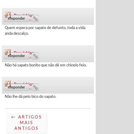
Provérbios
1163 dias ·
Quem espera por sapato de defunto, toda a vida
anda descalço.
Provérbios
1233 dias ·
Não há sapato bonito que não dê em chinelo feio.
Provérbios
1470 dias ·
Não lhe dá pelo bico do sapato.
← ARTIGOS
MAIS
ANTIGOS