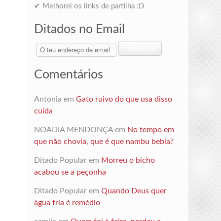
✔ Melhorei os links de partilha ;D
Ditados no Email
O
Subscre
teu
ver
endereço
Comentários
de
email
Antonia
em
Gato ruivo do que usa disso
cuida
NOADIA MENDONÇA
em
No tempo em
que não chovia, que é que nambu bebia?
Ditado Popular
em
Morreu o bicho
acabou se a peçonha
Ditado Popular
em
Quando Deus quer
água fria é remédio