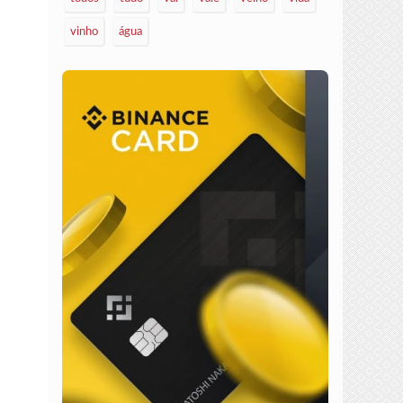
vinho
água