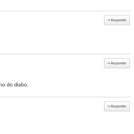
↪
Responder
↪
Responder
mo do diabo.
↪
Responder