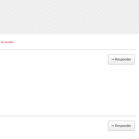
 de teclado
↪
Responder
↪
Responder