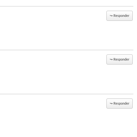
↪
Responder
↪
Responder
↪
Responder