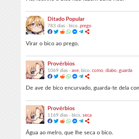
Ditado Popular
783 dias ·
bico,
prego
Virar o bico ao prego.
Provérbios
1069 dias ·
ave
, bico,
como
,
diabo
,
guarda
De ave de bico encurvado, guarda-te dela co
Provérbios
1169 dias ·
bico,
seca
Água ao melro, que lhe seca o bico.