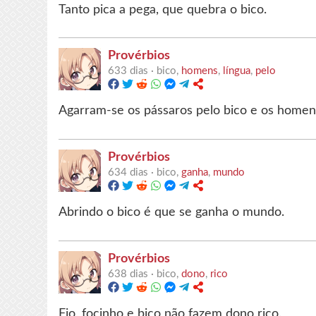
Tanto pica a pega, que quebra o bico.
Provérbios
633 dias ·
bico,
homens
,
língua
,
pelo
Agarram-se os pássaros pelo bico e os homens
Provérbios
634 dias ·
bico,
ganha
,
mundo
Abrindo o bico é que se ganha o mundo.
Provérbios
638 dias ·
bico,
dono
,
rico
Fio, focinho e bico não fazem dono rico.