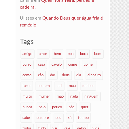
camila
em
Quem foi à feira, perdeu a
cadeira.
Ulisses
em
Quando Deus quer água fria é
remédio
Tags
amigo
amor
bem
boa
boca
bom
burro
casa
cavalo
come
comer
como
cão
dar
deus
dia
dinheiro
fazer
homem
mal
mau
melhor
muito
mulher
mão
nada
ninguém
nunca
pelo
pouco
pão
quer
sabe
sempre
seu
sã
tempo
todos
tudo
vai
vale
velho
vida