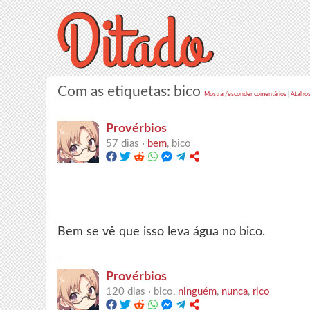
Com as etiquetas: bico
Mostrar/esconder comentários
|
Atalhos
Provérbios
57 dias ·
bem
, bico
Bem se vê que isso leva água no bico.
Provérbios
120 dias ·
bico,
ninguém
,
nunca
,
rico