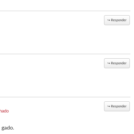
↪
Responder
↪
Responder
↪
Responder
hado
o gado.