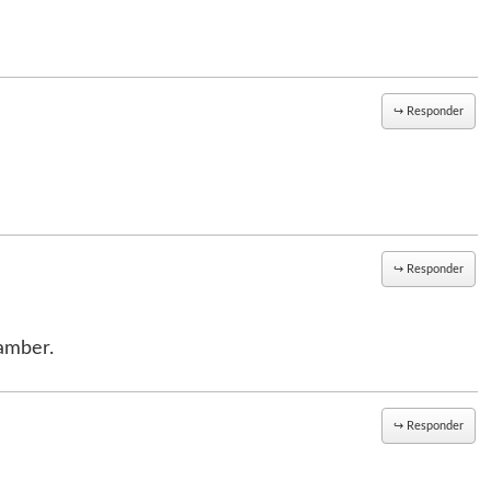
↪
Responder
↪
Responder
amber.
↪
Responder