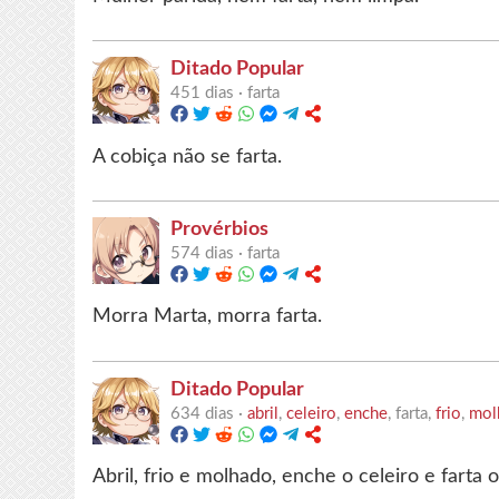
Ditado Popular
451 dias ·
farta
A cobiça não se farta.
Provérbios
574 dias ·
farta
Morra Marta, morra farta.
Ditado Popular
634 dias ·
abril
,
celeiro
,
enche
, farta,
frio
,
mol
Abril, frio e molhado, enche o celeiro e farta 