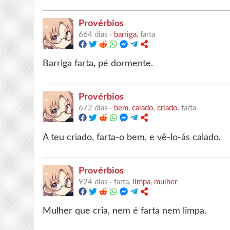
Provérbios
664 dias ·
barriga
, farta
Barriga farta, pé dormente.
Provérbios
672 dias ·
bem
,
calado
,
criado
, farta
A teu criado, farta-o bem, e vê-lo-ás calado.
Provérbios
924 dias ·
farta,
limpa
,
mulher
Mulher que cria, nem é farta nem limpa.