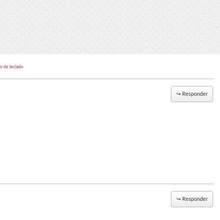
s de teclado
↪
Responder
↪
Responder