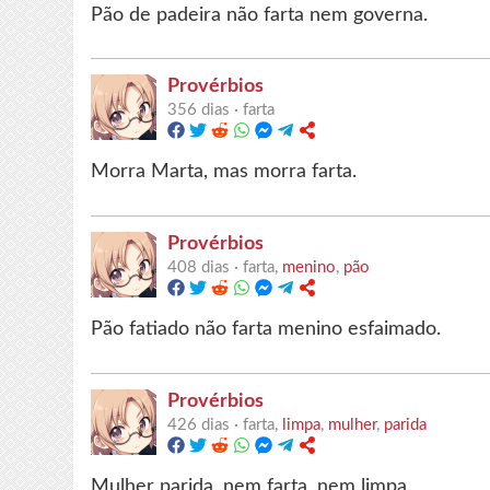
Pão de padeira não farta nem governa.
Provérbios
356 dias ·
farta
Morra Marta, mas morra farta.
Provérbios
408 dias ·
farta,
menino
,
pão
Pão fatiado não farta menino esfaimado.
Provérbios
426 dias ·
farta,
limpa
,
mulher
,
parida
Mulher parida, nem farta, nem limpa.