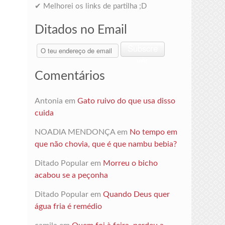
✔ Melhorei os links de partilha ;D
Ditados no Email
O
Subscre
teu
ver
endereço
Comentários
de
email
Antonia
em
Gato ruivo do que usa disso
cuida
NOADIA MENDONÇA
em
No tempo em
que não chovia, que é que nambu bebia?
Ditado Popular
em
Morreu o bicho
acabou se a peçonha
Ditado Popular
em
Quando Deus quer
água fria é remédio