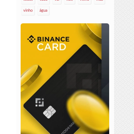
vinho
água