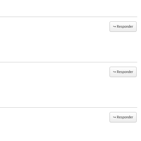
↪
Responder
↪
Responder
↪
Responder