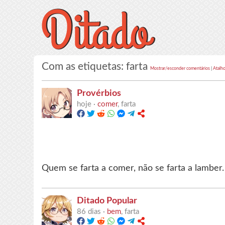
Com as etiquetas: farta
Mostrar/esconder comentários
|
Atalho
Provérbios
hoje ·
comer
, farta
Quem se farta a comer, não se farta a lamber.
Ditado Popular
86 dias ·
bem
, farta