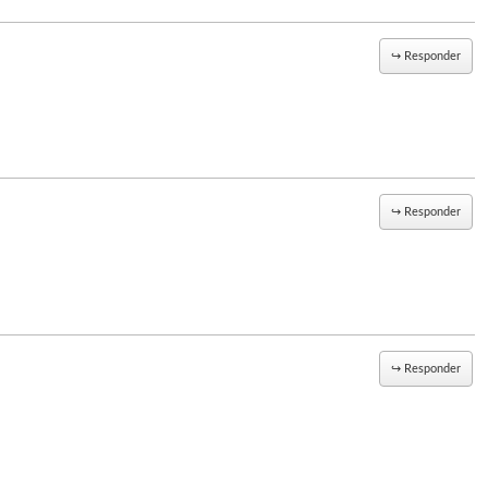
↪
Responder
↪
Responder
↪
Responder