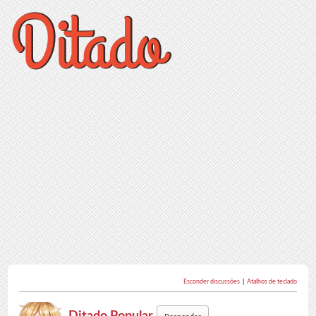
Esconder discussões
|
Atalhos de teclado
Ditado Popular