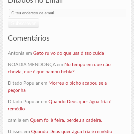
Ditados no Email
O
teu
endereço
Subscrever
de
email
Comentários
Antonia
em
Gato ruivo do que usa disso cuida
NOADIA MENDONÇA
em
No tempo em que não
chovia, que é que nambu bebia?
Ditado Popular
em
Morreu o bicho acabou se a
peçonha
Ditado Popular
em
Quando Deus quer água fria é
remédio
camila
em
Quem foi à feira, perdeu a cadeira.
Ulisses
em
Quando Deus quer água fria é remédio