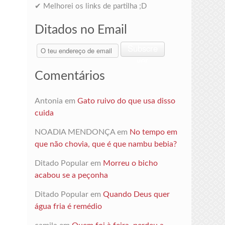
✔ Melhorei os links de partilha ;D
Ditados no Email
O
Subscre
teu
ver
endereço
Comentários
de
email
Antonia
em
Gato ruivo do que usa disso
cuida
NOADIA MENDONÇA
em
No tempo em
que não chovia, que é que nambu bebia?
Ditado Popular
em
Morreu o bicho
acabou se a peçonha
Ditado Popular
em
Quando Deus quer
água fria é remédio