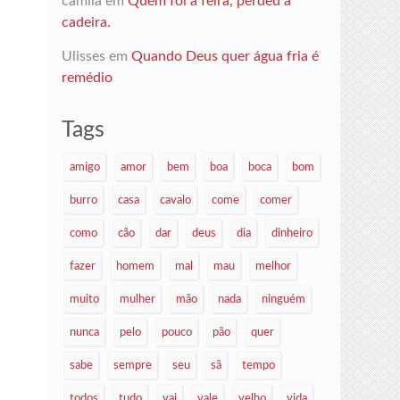
camila
em
Quem foi à feira, perdeu a
cadeira.
Ulisses
em
Quando Deus quer água fria é
remédio
Tags
amigo
amor
bem
boa
boca
bom
burro
casa
cavalo
come
comer
como
cão
dar
deus
dia
dinheiro
fazer
homem
mal
mau
melhor
muito
mulher
mão
nada
ninguém
nunca
pelo
pouco
pão
quer
sabe
sempre
seu
sã
tempo
todos
tudo
vai
vale
velho
vida