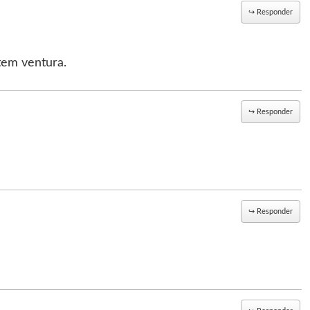
↪
Responder
tem ventura.
↪
Responder
↪
Responder