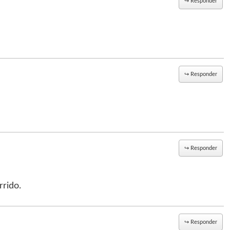
↪
Responder
↪
Responder
↪
Responder
rido.
↪
Responder