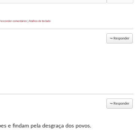
/esconder comentários
|
Atalhos de teclado
↪
Responder
↪
Responder
es e findam pela desgraça dos povos.