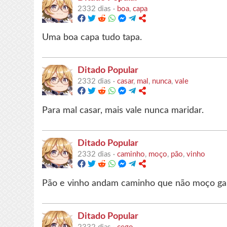
2332 dias ·
boa
,
capa
Uma boa capa tudo tapa.
Ditado Popular
2332 dias ·
casar
,
mal
,
nunca
,
vale
Para mal casar, mais vale nunca maridar.
Ditado Popular
2332 dias ·
caminho
,
moço
,
pão
,
vinho
Pão e vinho andam caminho que não moço gar
Ditado Popular