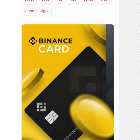
vinho
água