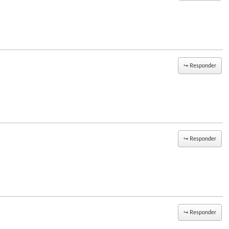
↪
Responder
↪
Responder
↪
Responder