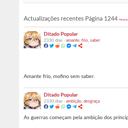
for:
Actualizações recentes Página 1244
Mostrar
Ditado Popular
2330 dias ·
amante
,
frio
,
saber
Amante frio, mofino sem saber.
Ditado Popular
2330 dias ·
ambição
,
desgraça
As guerras começam pela ambição dos príncip