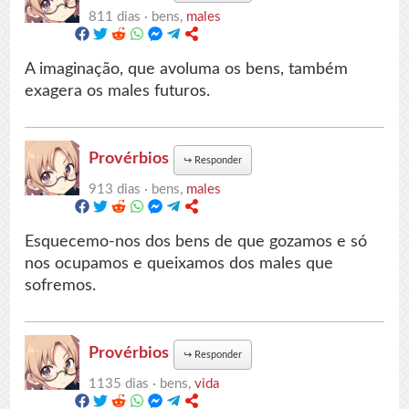
811 dias ·
bens,
males
A imaginação, que avoluma os bens, também
exagera os males futuros.
Provérbios
↪
Responder
913 dias ·
bens,
males
Esquecemo-nos dos bens de que gozamos e só
nos ocupamos e queixamos dos males que
sofremos.
Provérbios
↪
Responder
1135 dias ·
bens,
vida