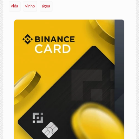
vida
vinho
água