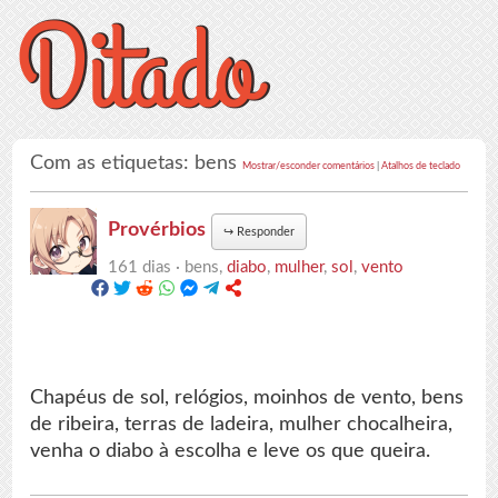
Com as etiquetas: bens
Mostrar/esconder comentários
|
Atalhos de teclado
Provérbios
↪
Responder
161 dias ·
bens,
diabo
,
mulher
,
sol
,
vento
Chapéus de sol, relógios, moinhos de vento, bens
de ribeira, terras de ladeira, mulher chocalheira,
venha o diabo à escolha e leve os que queira.