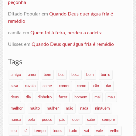
peçonha
Ditado Popular
em
Quando Deus quer água fria é
remédio
camila
em
Quem foi à feira, perdeu a cadeira.
Ulisses
em
Quando Deus quer água fria é remédio
Tags
amigo
amor
bem
boa
boca
bom
burro
casa
cavalo
come
comer
como
cão
dar
deus
dia
dinheiro
fazer
homem
mal
mau
melhor
muito
mulher
mão
nada
ninguém
nunca
pelo
pouco
pão
quer
sabe
sempre
seu
sã
tempo
todos
tudo
vai
vale
velho