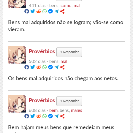
441 dias ·
bens,
como
,
mal
Bens mal adquiridos não se logram; vão-se como
vieram.
Provérbios
↪
Responder
502 dias ·
bens,
mal
Os bens mal adquiridos não chegam aos netos.
Provérbios
↪
Responder
608 dias ·
bem
, bens,
males
Bem hajam meus bens que remedeiam meus