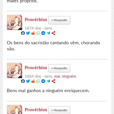
males próprios.
Provérbios
↪
Responder
1874 dias ·
bens
Os bens do sacristão cantando vêm, chorando
vão.
Provérbios
↪
Responder
1884 dias ·
bens,
mal
,
ninguém
Bens mal ganhos a ninguém enriquecem.
Provérbios
↪
Responder