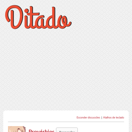
Esconder discussões
|
Atalhos de teclado
Provérbios