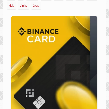
vida
vinho
água