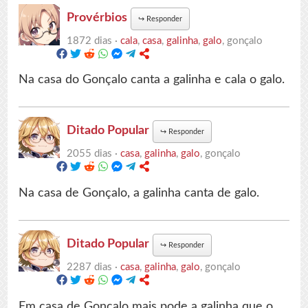
Provérbios
↪
Responder
1872 dias ·
cala
,
casa
,
galinha
,
galo
, gonçalo
Na casa do Gonçalo canta a galinha e cala o galo.
Ditado Popular
↪
Responder
2055 dias ·
casa
,
galinha
,
galo
, gonçalo
Na casa de Gonçalo, a galinha canta de galo.
Ditado Popular
↪
Responder
2287 dias ·
casa
,
galinha
,
galo
, gonçalo
Em casa de Gonçalo mais pode a galinha que o