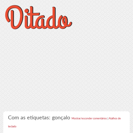
Com as etiquetas: gonçalo
Mostrar/esconder comentários
|
Atalhos de
teclado