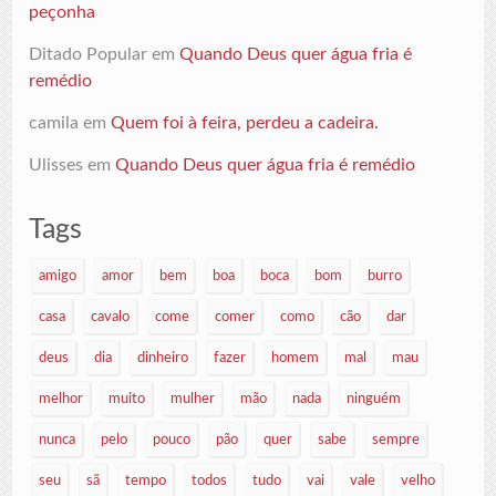
peçonha
Ditado Popular
em
Quando Deus quer água fria é
remédio
camila
em
Quem foi à feira, perdeu a cadeira.
Ulisses
em
Quando Deus quer água fria é remédio
Tags
amigo
amor
bem
boa
boca
bom
burro
casa
cavalo
come
comer
como
cão
dar
deus
dia
dinheiro
fazer
homem
mal
mau
melhor
muito
mulher
mão
nada
ninguém
nunca
pelo
pouco
pão
quer
sabe
sempre
seu
sã
tempo
todos
tudo
vai
vale
velho