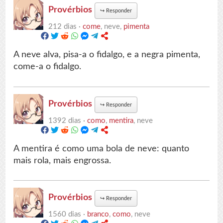
Provérbios
↪
Responder
212 dias ·
come
, neve,
pimenta
A neve alva, pisa-a o fidalgo, e a negra pimenta,
come-a o fidalgo.
Provérbios
↪
Responder
1392 dias ·
como
,
mentira
, neve
A mentira é como uma bola de neve: quanto
mais rola, mais engrossa.
Provérbios
↪
Responder
1560 dias ·
branco
,
como
, neve