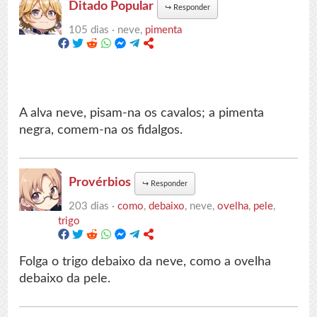
Ditado Popular
↪
Responder
105 dias ·
neve,
pimenta
A alva neve, pisam-na os cavalos; a pimenta
negra, comem-na os fidalgos.
Provérbios
↪
Responder
203 dias ·
como
,
debaixo
, neve,
ovelha
,
pele
,
trigo
Folga o trigo debaixo da neve, como a ovelha
debaixo da pele.