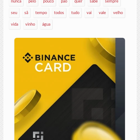
nunca
pelo
pouco
pão
quer
sabe
sempre
seu
sã
tempo
todos
tudo
vai
vale
velho
vida
vinho
água