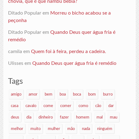
chovia, que é que nambu bebia?
Ditado Popular
em
Morreu o bicho acabou se a
peçonha
Ditado Popular
em
Quando Deus quer água fria é
remédio
camila
em
Quem foi à feira, perdeu a cadeira.
Ulisses
em
Quando Deus quer água fria é remédio
Tags
amigo
amor
bem
boa
boca
bom
burro
casa
cavalo
come
comer
como
cão
dar
deus
dia
dinheiro
fazer
homem
mal
mau
melhor
muito
mulher
mão
nada
ninguém