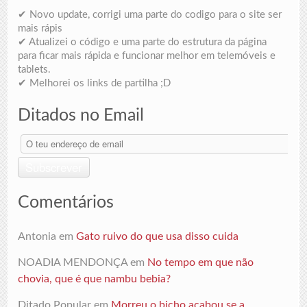
✔ Novo update, corrigi uma parte do codigo para o site ser
mais rápis
✔ Atualizei o código e uma parte do estrutura da página
para ficar mais rápida e funcionar melhor em telemóveis e
tablets.
✔ Melhorei os links de partilha ;D
Ditados no Email
O
teu
endereço
Subscrever
de
email
Comentários
Antonia
em
Gato ruivo do que usa disso cuida
NOADIA MENDONÇA
em
No tempo em que não
chovia, que é que nambu bebia?
Ditado Popular
em
Morreu o bicho acabou se a