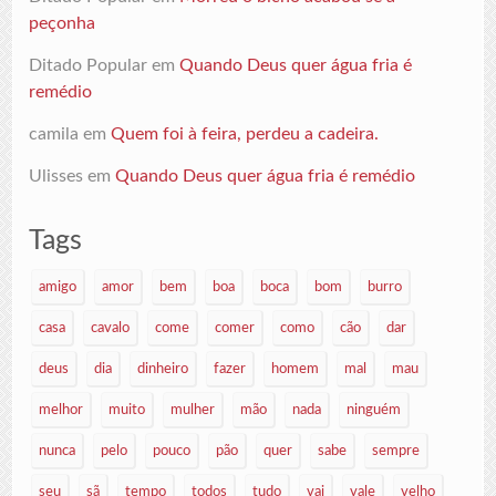
peçonha
Ditado Popular
em
Quando Deus quer água fria é
remédio
camila
em
Quem foi à feira, perdeu a cadeira.
Ulisses
em
Quando Deus quer água fria é remédio
Tags
amigo
amor
bem
boa
boca
bom
burro
casa
cavalo
come
comer
como
cão
dar
deus
dia
dinheiro
fazer
homem
mal
mau
melhor
muito
mulher
mão
nada
ninguém
nunca
pelo
pouco
pão
quer
sabe
sempre
seu
sã
tempo
todos
tudo
vai
vale
velho