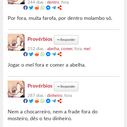
244 dias ·
dentro
, fora
Por fora, muita farofa, por dentro molambo só.
Provérbios
↪
Responder
252 dias ·
abelha
,
comer
, fora,
mel
Jogar o mel fora e comer a abelha.
Provérbios
↪
Responder
287 dias ·
dinheiro
, fora
Nem a chocarreiro, nem a frade fora do
mosteiro, dês o teu dinheiro.