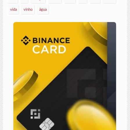
vida
vinho
água