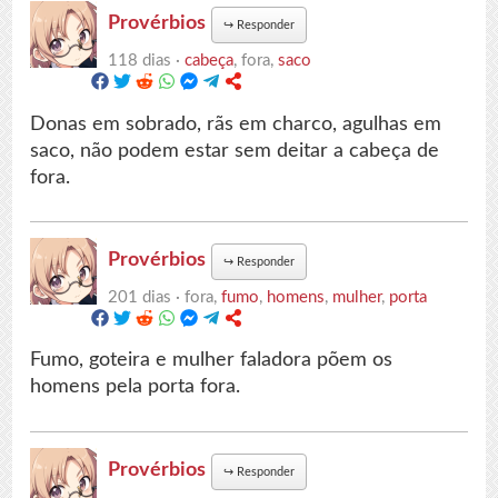
Provérbios
↪
Responder
118 dias ·
cabeça
, fora,
saco
Donas em sobrado, rãs em charco, agulhas em
saco, não podem estar sem deitar a cabeça de
fora.
Provérbios
↪
Responder
201 dias ·
fora,
fumo
,
homens
,
mulher
,
porta
Fumo, goteira e mulher faladora põem os
homens pela porta fora.
Provérbios
↪
Responder