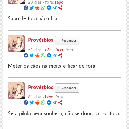
29 dias ·
fora,
sapo
Sapo de fora não chia.
Provérbios
↪
Responder
51 dias ·
cães
,
ficar
, fora
Meter os cães na moita e ficar de fora.
Provérbios
↪
Responder
81 dias ·
bem
, fora
Se a pílula bem soubera, não se dourara por fora.