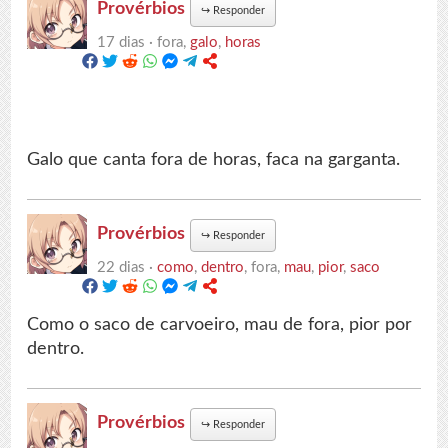
Provérbios
↪
Responder
17 dias ·
fora,
galo
,
horas
Galo que canta fora de horas, faca na garganta.
Provérbios
↪
Responder
22 dias ·
como
,
dentro
, fora,
mau
,
pior
,
saco
Como o saco de carvoeiro, mau de fora, pior por
dentro.
Provérbios
↪
Responder