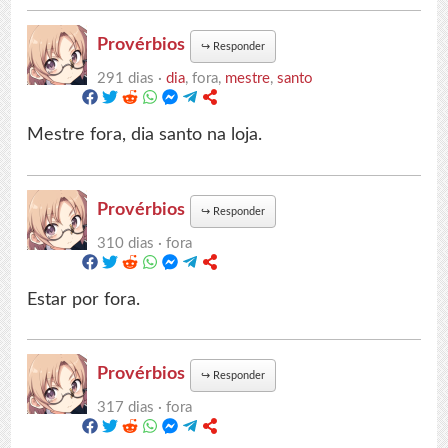
Provérbios
↪
Responder
291 dias ·
dia
, fora,
mestre
,
santo
Mestre fora, dia santo na loja.
Provérbios
↪
Responder
310 dias ·
fora
Estar por fora.
Provérbios
↪
Responder
317 dias ·
fora