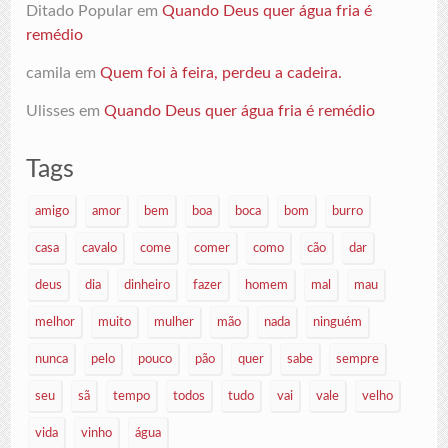
Ditado Popular
em
Quando Deus quer água fria é
remédio
camila
em
Quem foi à feira, perdeu a cadeira.
Ulisses
em
Quando Deus quer água fria é remédio
Tags
amigo
amor
bem
boa
boca
bom
burro
casa
cavalo
come
comer
como
cão
dar
deus
dia
dinheiro
fazer
homem
mal
mau
melhor
muito
mulher
mão
nada
ninguém
nunca
pelo
pouco
pão
quer
sabe
sempre
seu
sã
tempo
todos
tudo
vai
vale
velho
vida
vinho
água