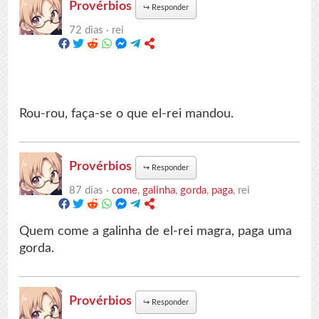
Provérbios
↪
Responder
72 dias ·
rei
Rou-rou, faça-se o que el-rei mandou.
Provérbios
↪
Responder
87 dias ·
come
,
galinha
,
gorda
,
paga
, rei
Quem come a galinha de el-rei magra, paga uma
gorda.
Provérbios
↪
Responder