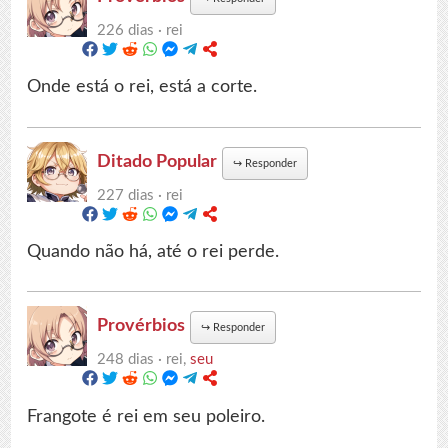
226 dias ·
rei
Onde está o rei, está a corte.
Ditado Popular
↪
Responder
227 dias ·
rei
Quando não há, até o rei perde.
Provérbios
↪
Responder
248 dias ·
rei,
seu
Frangote é rei em seu poleiro.