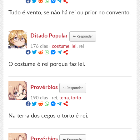
Tudo é vento, se não há rei ou prior no convento.
Ditado Popular
↪
Responder
176 dias ·
costume
,
lei
, rei
O costume é rei porque faz lei.
Provérbios
↪
Responder
190 dias ·
rei,
terra
,
torto
Na terra dos cegos o torto é rei.
Provérbios
↪
Responder