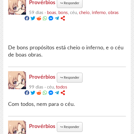
Provérbios
↪
Responder
59 dias ·
boas
,
bons
, céu,
cheio
,
inferno
,
obras
De bons propósitos está cheio o inferno, e o céu
de boas obras.
Provérbios
↪
Responder
99 dias ·
céu,
todos
Com todos, nem para o céu.
Provérbios
↪
Responder