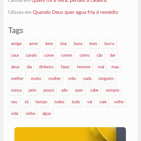
camila
em
Quem foi à feira, perdeu a cadeira.
Ulisses
em
Quando Deus quer água fria é remédio
Tags
amigo
amor
bem
boa
boca
bom
burro
casa
cavalo
come
comer
como
cão
dar
deus
dia
dinheiro
fazer
homem
mal
mau
melhor
muito
mulher
mão
nada
ninguém
nunca
pelo
pouco
pão
quer
sabe
sempre
seu
sã
tempo
todos
tudo
vai
vale
velho
vida
vinho
água