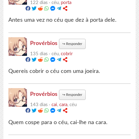
122 dias ·
céu,
porta
Antes uma vez no céu que dez à porta dele.
Provérbios
↪
Responder
135 dias ·
céu,
cobrir
Quereis cobrir o céu com uma joeira.
Provérbios
↪
Responder
143 dias ·
cai
,
cara
, céu
Quem cospe para o céu, cai-lhe na cara.