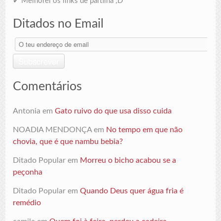
✔ Melhorei os links de partilha ;D
Ditados no Email
O
teu
endereço
Subscrever
de
email
Comentários
Antonia
em
Gato ruivo do que usa disso cuida
NOADIA MENDONÇA
em
No tempo em que não
chovia, que é que nambu bebia?
Ditado Popular
em
Morreu o bicho acabou se a
peçonha
Ditado Popular
em
Quando Deus quer água fria é
remédio