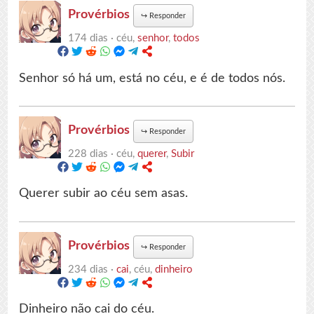
Provérbios
↪
Responder
174 dias ·
céu,
senhor
,
todos
Senhor só há um, está no céu, e é de todos nós.
Provérbios
↪
Responder
228 dias ·
céu,
querer
,
Subir
Querer subir ao céu sem asas.
Provérbios
↪
Responder
234 dias ·
cai
, céu,
dinheiro
Dinheiro não cai do céu.