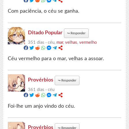
Com paciência, o céu se ganha.
Ditado Popular
↪
Responder
351 dias ·
céu,
mar
,
velhas
,
vermelho
Céu vermelho para o mar, velhas a assoar.
Provérbios
↪
Responder
361 dias ·
céu
Foi-lhe um anjo vindo do céu.
Provérbios
↪
Responder