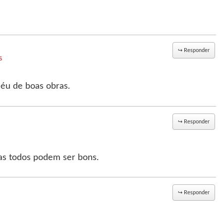
↪
Responder
s
céu de boas obras.
↪
Responder
s todos podem ser bons.
↪
Responder