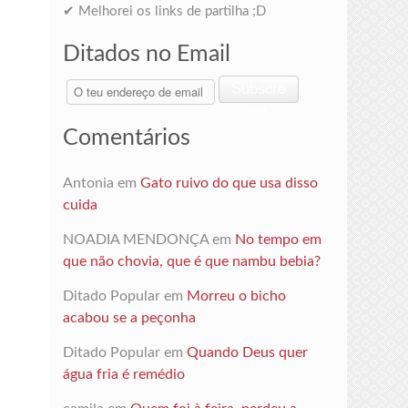
✔ Melhorei os links de partilha ;D
Ditados no Email
O
Subscre
teu
ver
endereço
Comentários
de
email
Antonia
em
Gato ruivo do que usa disso
cuida
NOADIA MENDONÇA
em
No tempo em
que não chovia, que é que nambu bebia?
Ditado Popular
em
Morreu o bicho
acabou se a peçonha
Ditado Popular
em
Quando Deus quer
água fria é remédio