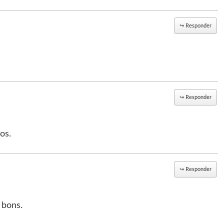
↪
Responder
↪
Responder
os.
↪
Responder
 bons.