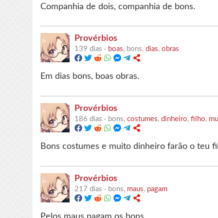
Companhia de dois, companhia de bons.
Provérbios
139 dias ·
boas
, bons,
dias
,
obras
Em dias bons, boas obras.
Provérbios
186 dias ·
bons,
costumes
,
dinheiro
,
filho
,
mu
Bons costumes e muito dinheiro farão o teu fi
Provérbios
217 dias ·
bons,
maus
,
pagam
Pelos maus pagam os bons.