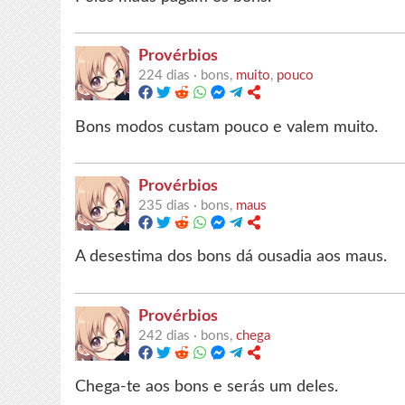
Provérbios
224 dias ·
bons,
muito
,
pouco
Bons modos custam pouco e valem muito.
Provérbios
235 dias ·
bons,
maus
A desestima dos bons dá ousadia aos maus.
Provérbios
242 dias ·
bons,
chega
Chega-te aos bons e serás um deles.