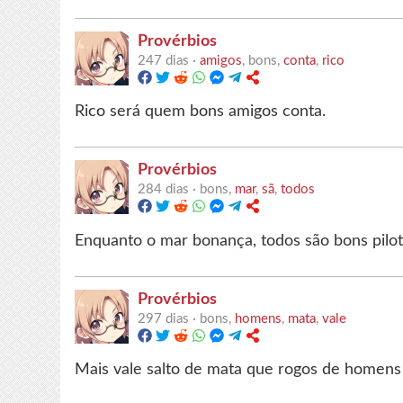
Provérbios
247 dias ·
amigos
, bons,
conta
,
rico
Rico será quem bons amigos conta.
Provérbios
284 dias ·
bons,
mar
,
sã
,
todos
Enquanto o mar bonança, todos são bons pilot
Provérbios
297 dias ·
bons,
homens
,
mata
,
vale
Mais vale salto de mata que rogos de homens