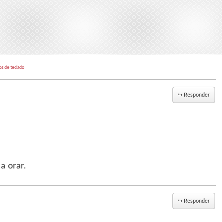
os de teclado
↪
Responder
a orar.
↪
Responder