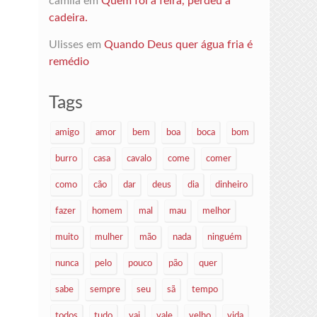
camila
em
Quem foi à feira, perdeu a
cadeira.
Ulisses
em
Quando Deus quer água fria é
remédio
Tags
amigo
amor
bem
boa
boca
bom
burro
casa
cavalo
come
comer
como
cão
dar
deus
dia
dinheiro
fazer
homem
mal
mau
melhor
muito
mulher
mão
nada
ninguém
nunca
pelo
pouco
pão
quer
sabe
sempre
seu
sã
tempo
todos
tudo
vai
vale
velho
vida