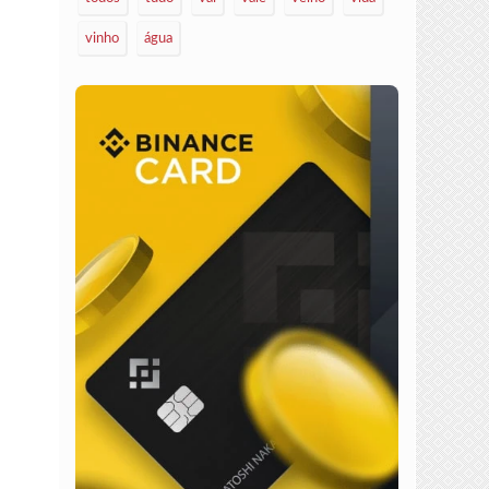
vinho
água