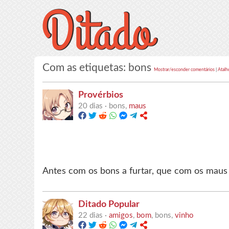
Com as etiquetas: bons
Mostrar/esconder comentários
|
Atalh
Provérbios
20 dias ·
bons,
maus
Antes com os bons a furtar, que com os maus 
Ditado Popular
22 dias ·
amigos
,
bom
, bons,
vinho