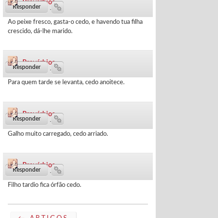
Provérbios
261 dias ·
Ao peixe fresco, gasta-o cedo, e havendo tua filha
crescido, dá-lhe marido.
Provérbios
264 dias ·
Para quem tarde se levanta, cedo anoitece.
Provérbios
265 dias ·
Galho muito carregado, cedo arriado.
Provérbios
271 dias ·
Filho tardio fica órfão cedo.