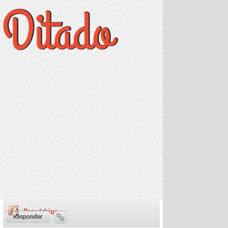
Provérbios
57 dias ·