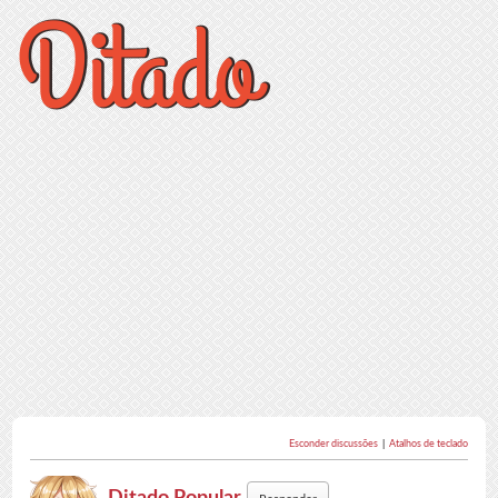
Esconder discussões
|
Atalhos de teclado
Ditado Popular