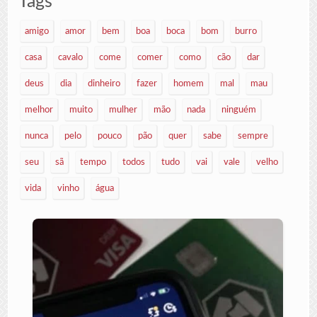
Tags
amigo
amor
bem
boa
boca
bom
burro
casa
cavalo
come
comer
como
cão
dar
deus
dia
dinheiro
fazer
homem
mal
mau
melhor
muito
mulher
mão
nada
ninguém
nunca
pelo
pouco
pão
quer
sabe
sempre
seu
sã
tempo
todos
tudo
vai
vale
velho
vida
vinho
água