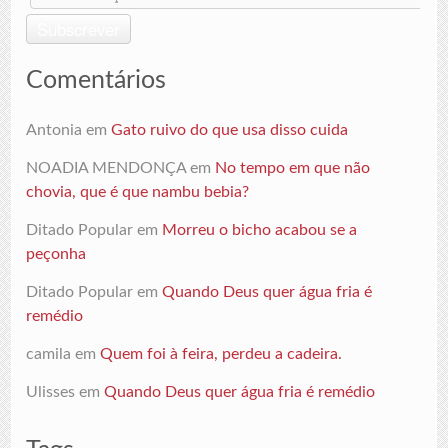
teu
endereço
Subscrever
de
email
Comentários
Antonia
em
Gato ruivo do que usa disso cuida
NOADIA MENDONÇA
em
No tempo em que não
chovia, que é que nambu bebia?
Ditado Popular
em
Morreu o bicho acabou se a
peçonha
Ditado Popular
em
Quando Deus quer água fria é
remédio
camila
em
Quem foi à feira, perdeu a cadeira.
Ulisses
em
Quando Deus quer água fria é remédio