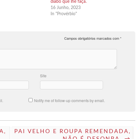
diabo que lhe faça.
16 Junho, 2023
In "Provérbio"
Campos obrigatórios marcados com
*
Site
l.
Notify me of follow-up comments by email.
A,
PAI VELHO E ROUPA REMENDADA,
NÃO É DESONRA. →