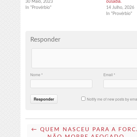
30 Maio, 2023
ousadia.
In "Provérbio"
14 Julho, 2026
In "Provérbio"
Responder
Nome
*
Email
*
Notify me of new posts by emai
← QUEM NASCEU PARA A FORC
NÃO MORRE AFOGADO.