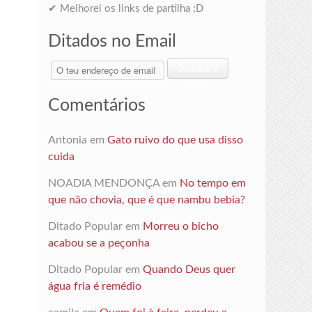
✔ Melhorei os links de partilha ;D
Ditados no Email
O
Subscre
teu
ver
endereço
Comentários
de
email
Antonia
em
Gato ruivo do que usa disso
cuida
NOADIA MENDONÇA
em
No tempo em
que não chovia, que é que nambu bebia?
Ditado Popular
em
Morreu o bicho
acabou se a peçonha
Ditado Popular
em
Quando Deus quer
água fria é remédio