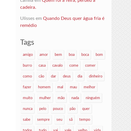
camila
em
Quem foi à feira, perdeu a
cadeira.
Ulisses
em
Quando Deus quer água fria é
remédio
Tags
amigo
amor
bem
boa
boca
bom
burro
casa
cavalo
come
comer
como
cão
dar
deus
dia
dinheiro
fazer
homem
mal
mau
melhor
muito
mulher
mão
nada
ninguém
nunca
pelo
pouco
pão
quer
sabe
sempre
seu
sã
tempo
todos
tudo
vai
vale
velho
vida