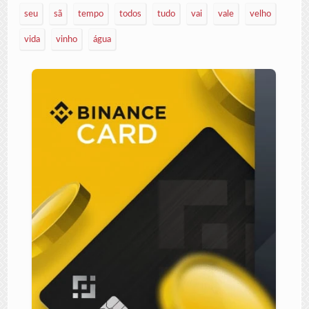
seu
sã
tempo
todos
tudo
vai
vale
velho
vida
vinho
água