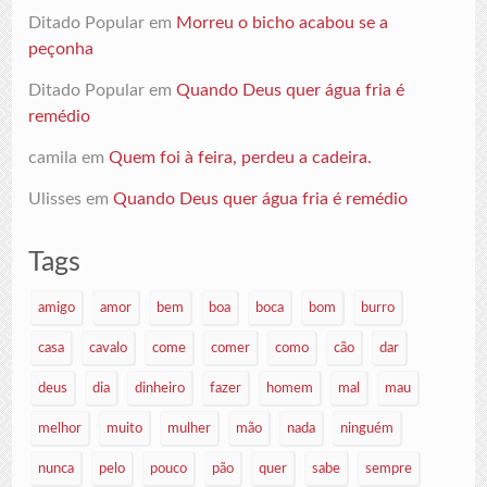
Ditado Popular
em
Morreu o bicho acabou se a
peçonha
Ditado Popular
em
Quando Deus quer água fria é
remédio
camila
em
Quem foi à feira, perdeu a cadeira.
Ulisses
em
Quando Deus quer água fria é remédio
Tags
amigo
amor
bem
boa
boca
bom
burro
casa
cavalo
come
comer
como
cão
dar
deus
dia
dinheiro
fazer
homem
mal
mau
melhor
muito
mulher
mão
nada
ninguém
nunca
pelo
pouco
pão
quer
sabe
sempre