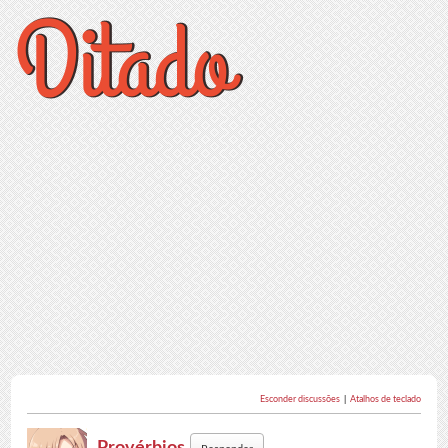
Esconder discussões
|
Atalhos de teclado
Provérbios