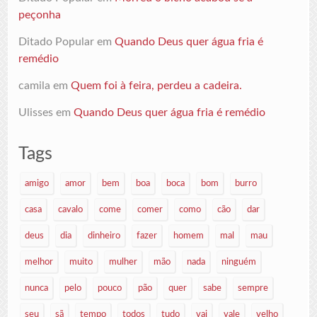
peçonha
Ditado Popular
em
Quando Deus quer água fria é
remédio
camila
em
Quem foi à feira, perdeu a cadeira.
Ulisses
em
Quando Deus quer água fria é remédio
Tags
amigo
amor
bem
boa
boca
bom
burro
casa
cavalo
come
comer
como
cão
dar
deus
dia
dinheiro
fazer
homem
mal
mau
melhor
muito
mulher
mão
nada
ninguém
nunca
pelo
pouco
pão
quer
sabe
sempre
seu
sã
tempo
todos
tudo
vai
vale
velho