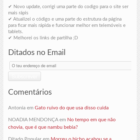
✔ Novo update, corrigi uma parte do codigo para o site ser
mais rápis
✔ Atualizei o código e uma parte do estrutura da página
para ficar mais rápida e funcionar melhor em telemóveis e
tablets.
✔ Melhorei os links de partilha ;D
Ditados no Email
O
teu
endereço
Subscrever
de
email
Comentários
Antonia
em
Gato ruivo do que usa disso cuida
NOADIA MENDONÇA
em
No tempo em que não
chovia, que é que nambu bebia?
Ditado Popular
em
Morreu o bicho acabou se a