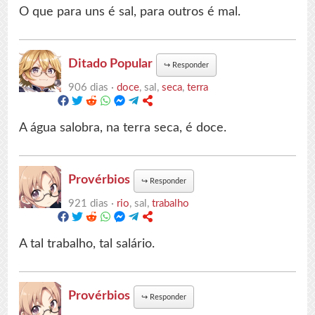
O que para uns é sal, para outros é mal.
Ditado Popular
↪
Responder
906 dias ·
doce
, sal,
seca
,
terra
A água salobra, na terra seca, é doce.
Provérbios
↪
Responder
921 dias ·
rio
, sal,
trabalho
A tal trabalho, tal salário.
Provérbios
↪
Responder