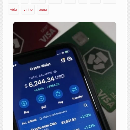
vida
vinho
água