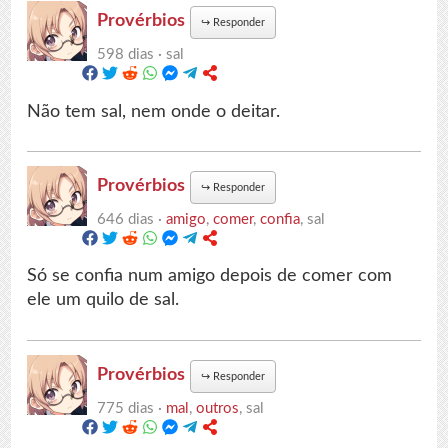
Provérbios
↪
Responder
598 dias ·
sal
Não tem sal, nem onde o deitar.
Provérbios
↪
Responder
646 dias ·
amigo
,
comer
,
confia
, sal
Só se confia num amigo depois de comer com
ele um quilo de sal.
Provérbios
↪
Responder
775 dias ·
mal
,
outros
, sal