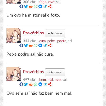
300 dias ·
fogo
,
ovo
, sal
Um ovo há mister sal e fogo.
Provérbios
↪
Responder
344 dias ·
cura
,
peixe
,
podre
, sal
Peixe podre sal não cura.
Provérbios
↪
Responder
497 dias ·
bem
,
mal
,
ovo
, sal
Ovo sem sal não faz bem nem mal.