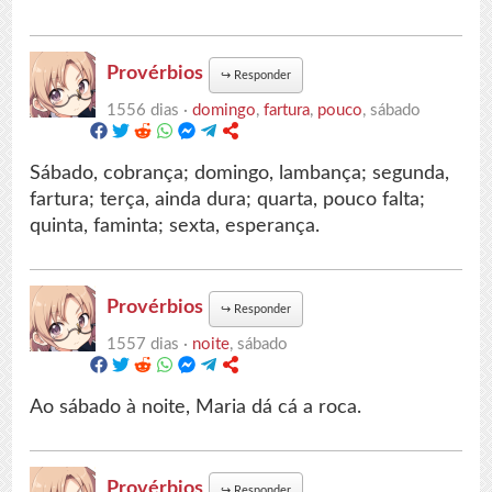
Provérbios
↪
Responder
1556 dias ·
domingo
,
fartura
,
pouco
, sábado
Sábado, cobrança; domingo, lambança; segunda,
fartura; terça, ainda dura; quarta, pouco falta;
quinta, faminta; sexta, esperança.
Provérbios
↪
Responder
1557 dias ·
noite
, sábado
Ao sábado à noite, Maria dá cá a roca.
Provérbios
↪
Responder