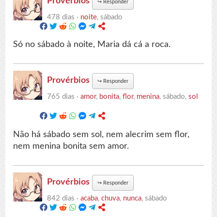
Provérbios
↪
Responder
478 dias ·
noite
, sábado
Só no sábado à noite, Maria dá cá a roca.
Provérbios
↪
Responder
765 dias ·
amor
,
bonita
,
flor
,
menina
, sábado,
sol
Não há sábado sem sol, nem alecrim sem flor,
nem menina bonita sem amor.
Provérbios
↪
Responder
842 dias ·
acaba
,
chuva
,
nunca
, sábado