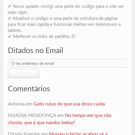
✔ Novo update, corrigi uma parte do codigo para o site ser
mais rápis
✔ Atualizei o código e uma parte do estrutura da página
para ficar mais rápida e funcionar melhor em telemóveis e
tablets.
✔ Melhorei os links de partilha ;D
Ditados no Email
O
teu
endereço
Subscrever
de
email
Comentários
Antonia
em
Gato ruivo do que usa disso cuida
NOADIA MENDONÇA
em
No tempo em que não
chovia, que é que nambu bebia?
Ditado Popular
em
Morreu o bicho acabou se a