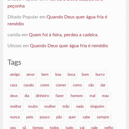
peçonha
Ditado Popular
em
Quando Deus quer água fria é
remédio
camila
em
Quem foi à feira, perdeu a cadeira.
Ulisses
em
Quando Deus quer água fria é remédio
Tags
amigo
amor
bem
boa
boca
bom
burro
casa
cavalo
come
comer
como
cão
dar
deus
dia
dinheiro
fazer
homem
mal
mau
melhor
muito
mulher
mão
nada
ninguém
nunca
pelo
pouco
pão
quer
sabe
sempre
seu
sã
tempo
todos
tudo
vai
vale
velho