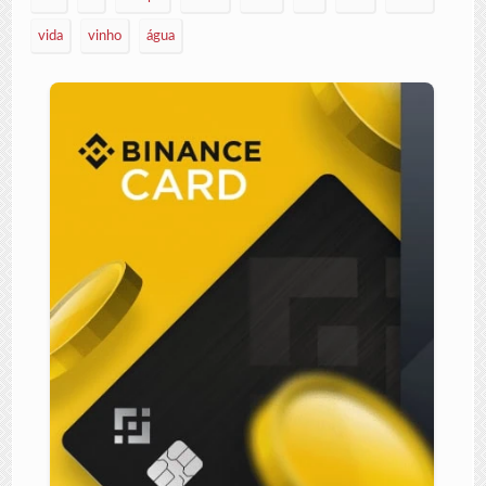
vida
vinho
água