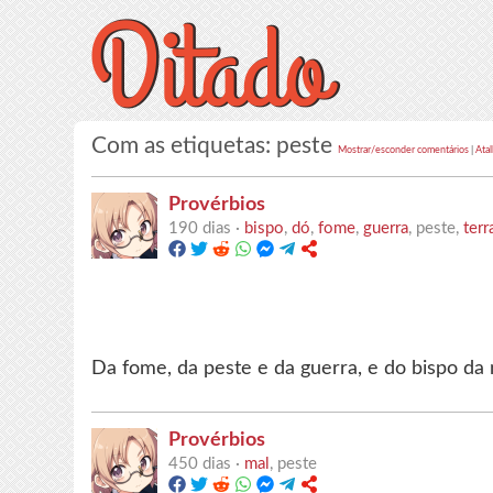
Com as etiquetas: peste
Mostrar/esconder comentários
|
Atal
Provérbios
190 dias ·
bispo
,
dó
,
fome
,
guerra
, peste,
terr
Da fome, da peste e da guerra, e do bispo da 
Provérbios
450 dias ·
mal
, peste