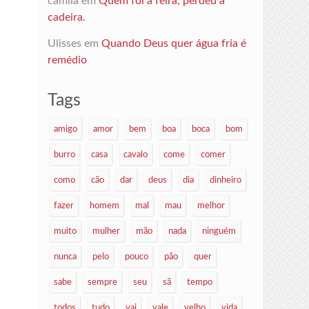
camila
em
Quem foi à feira, perdeu a
cadeira.
Ulisses
em
Quando Deus quer água fria é
remédio
Tags
amigo
amor
bem
boa
boca
bom
burro
casa
cavalo
come
comer
como
cão
dar
deus
dia
dinheiro
fazer
homem
mal
mau
melhor
muito
mulher
mão
nada
ninguém
nunca
pelo
pouco
pão
quer
sabe
sempre
seu
sã
tempo
todos
tudo
vai
vale
velho
vida