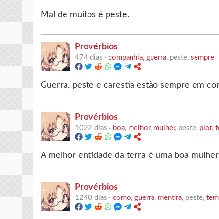
Mal de muitos é peste.
Provérbios
474 dias ·
companhia
,
guerra
, peste,
sempre
Guerra, peste e carestia estão sempre em co
Provérbios
1022 dias ·
boa
,
melhor
,
mulher
, peste,
pior
,
t
A melhor entidade da terra é uma boa mulher, 
Provérbios
1240 dias ·
como
,
guerra
,
mentira
, peste,
tem