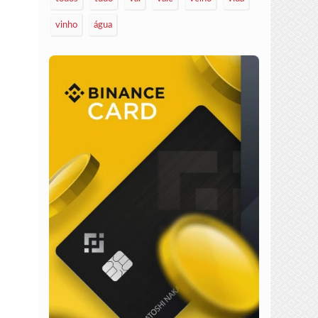
vinho
água