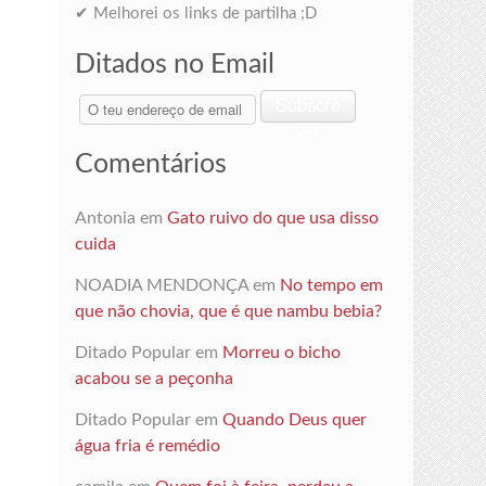
✔ Melhorei os links de partilha ;D
Ditados no Email
O
Subscre
teu
ver
endereço
Comentários
de
email
Antonia
em
Gato ruivo do que usa disso
cuida
NOADIA MENDONÇA
em
No tempo em
que não chovia, que é que nambu bebia?
Ditado Popular
em
Morreu o bicho
acabou se a peçonha
Ditado Popular
em
Quando Deus quer
água fria é remédio