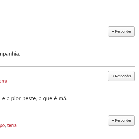
↪
Responder
mpanhia.
↪
Responder
erra
e a pior peste, a que é má.
↪
Responder
po
,
terra