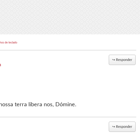
hos de teclado
↪
Responder
a
nossa terra libera nos, Dómine.
↪
Responder