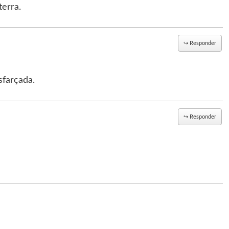
erra.
↪
Responder
sfarçada.
↪
Responder