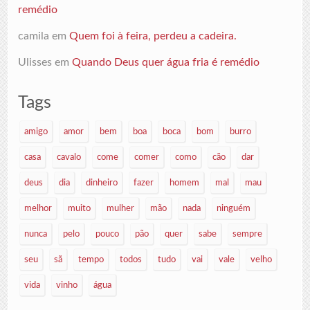
remédio
camila
em
Quem foi à feira, perdeu a cadeira.
Ulisses
em
Quando Deus quer água fria é remédio
Tags
amigo
amor
bem
boa
boca
bom
burro
casa
cavalo
come
comer
como
cão
dar
deus
dia
dinheiro
fazer
homem
mal
mau
melhor
muito
mulher
mão
nada
ninguém
nunca
pelo
pouco
pão
quer
sabe
sempre
seu
sã
tempo
todos
tudo
vai
vale
velho
vida
vinho
água