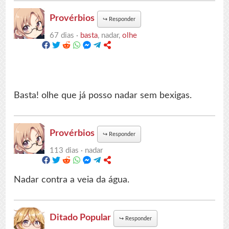
Provérbios
↪
Responder
67 dias ·
basta
, nadar,
olhe
Basta! olhe que já posso nadar sem bexigas.
Provérbios
↪
Responder
113 dias ·
nadar
Nadar contra a veia da água.
Ditado Popular
↪
Responder