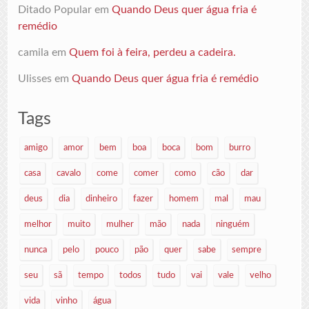
Ditado Popular
em
Quando Deus quer água fria é
remédio
camila
em
Quem foi à feira, perdeu a cadeira.
Ulisses
em
Quando Deus quer água fria é remédio
Tags
amigo
amor
bem
boa
boca
bom
burro
casa
cavalo
come
comer
como
cão
dar
deus
dia
dinheiro
fazer
homem
mal
mau
melhor
muito
mulher
mão
nada
ninguém
nunca
pelo
pouco
pão
quer
sabe
sempre
seu
sã
tempo
todos
tudo
vai
vale
velho
vida
vinho
água