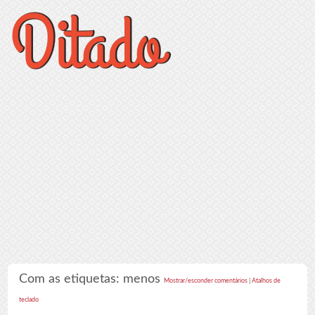
Com as etiquetas: menos
Mostrar/esconder comentários
|
Atalhos de
teclado