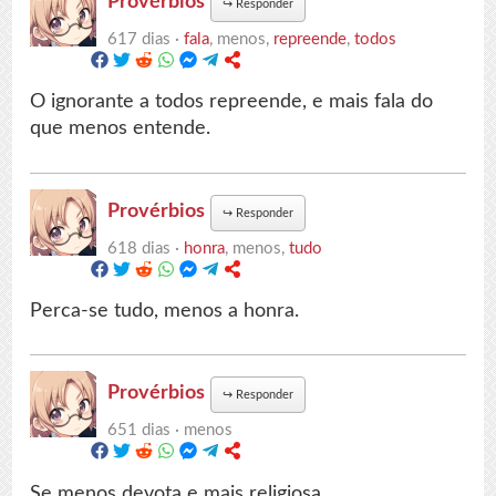
Provérbios
↪
Responder
617 dias ·
fala
, menos,
repreende
,
todos
O ignorante a todos repreende, e mais fala do
que menos entende.
Provérbios
↪
Responder
618 dias ·
honra
, menos,
tudo
Perca-se tudo, menos a honra.
Provérbios
↪
Responder
651 dias ·
menos
Se menos devota e mais religiosa.