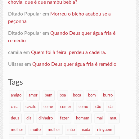
chovia, que é que nambu bebia?
Ditado Popular
em
Morreu o bicho acabou se a
peçonha
Ditado Popular
em
Quando Deus quer água fria é
remédio
camila
em
Quem foi à feira, perdeu a cadeira.
Ulisses
em
Quando Deus quer água fria é remédio
Tags
amigo
amor
bem
boa
boca
bom
burro
casa
cavalo
come
comer
como
cão
dar
deus
dia
dinheiro
fazer
homem
mal
mau
melhor
muito
mulher
mão
nada
ninguém