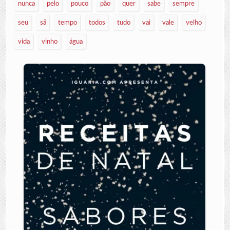
nunca
pelo
pouco
pão
quer
sabe
sempre
seu
sã
tempo
todos
tudo
vai
vale
velho
vida
vinho
água