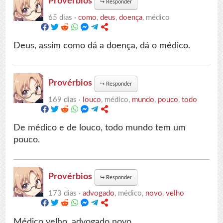
Provérbios
↪
Responder
65 dias ·
como
,
deus
,
doença
, médico
Deus, assim como dá a doença, dá o médico.
Provérbios
↪
Responder
169 dias ·
louco
, médico,
mundo
,
pouco
,
todo
De médico e de louco, todo mundo tem um
pouco.
Provérbios
↪
Responder
173 dias ·
advogado
, médico,
novo
,
velho
Médico velho, advogado novo.