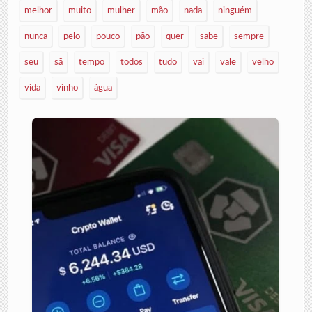
melhor
muito
mulher
mão
nada
ninguém
nunca
pelo
pouco
pão
quer
sabe
sempre
seu
sã
tempo
todos
tudo
vai
vale
velho
vida
vinho
água