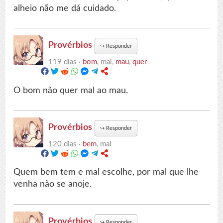
alheio não me dá cuidado.
Provérbios
↪
Responder
119 dias ·
bom
, mal,
mau
,
quer
O bom não quer mal ao mau.
Provérbios
↪
Responder
120 dias ·
bem
, mal
Quem bem tem e mal escolhe, por mal que lhe
venha não se anoje.
Provérbios
↪
Responder