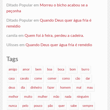
Ditado Popular
em
Morreu o bicho acabou se a
peçonha
Ditado Popular
em
Quando Deus quer água fria é
remédio
camila
em
Quem foi à feira, perdeu a cadeira.
Ulisses
em
Quando Deus quer água fria é remédio
Tags
amigo
amor
bem
boa
boca
bom
burro
casa
cavalo
come
comer
como
cão
dar
deus
dia
dinheiro
fazer
homem
mal
mau
melhor
muito
mulher
mão
nada
ninguém
nunca
pelo
pouco
pão
quer
sabe
sempre