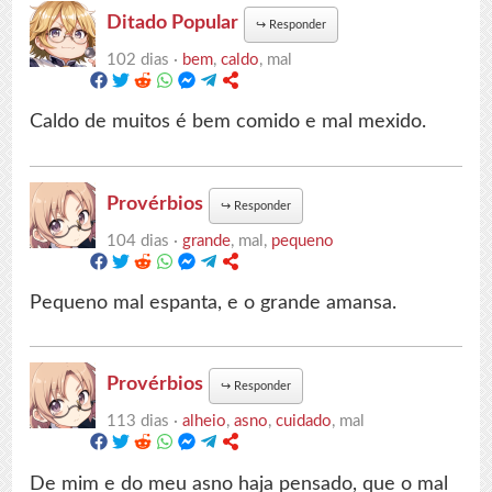
Ditado Popular
↪
Responder
102 dias ·
bem
,
caldo
, mal
Caldo de muitos é bem comido e mal mexido.
Provérbios
↪
Responder
104 dias ·
grande
, mal,
pequeno
Pequeno mal espanta, e o grande amansa.
Provérbios
↪
Responder
113 dias ·
alheio
,
asno
,
cuidado
, mal
De mim e do meu asno haja pensado, que o mal