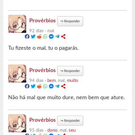
Provérbios
↪
Responder
92 dias ·
mal
Tu fizeste o mal, tu o pagarás.
Provérbios
↪
Responder
94 dias ·
bem
, mal,
muito
Não há mal que muito dure, nem bem que ature.
Provérbios
↪
Responder
95 dias ·
dono
, mal,
seu