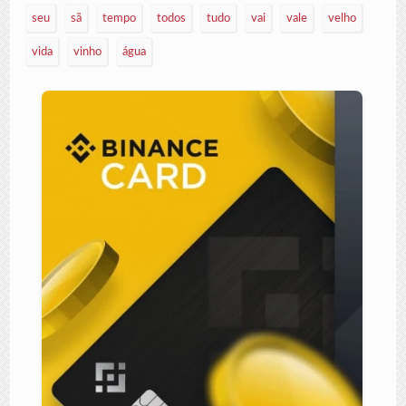
seu
sã
tempo
todos
tudo
vai
vale
velho
vida
vinho
água