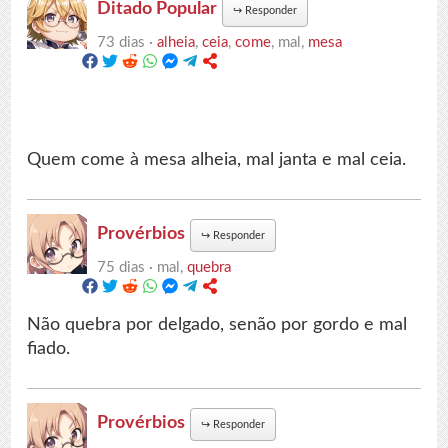
Ditado Popular
↪
Responder
73 dias ·
alheia
,
ceia
,
come
, mal,
mesa
Quem come à mesa alheia, mal janta e mal ceia.
Provérbios
↪
Responder
75 dias ·
mal,
quebra
Não quebra por delgado, senão por gordo e mal
fiado.
Provérbios
↪
Responder