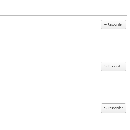
↪
Responder
↪
Responder
↪
Responder