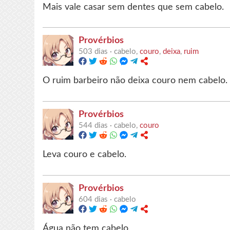
Mais vale casar sem dentes que sem cabelo.
Provérbios
503 dias ·
cabelo,
couro
,
deixa
,
ruim
O ruim barbeiro não deixa couro nem cabelo.
Provérbios
544 dias ·
cabelo,
couro
Leva couro e cabelo.
Provérbios
604 dias ·
cabelo
Água não tem cabelo.