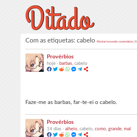
Com as etiquetas: cabelo
Mostrar/esconder comentários
|
A
Provérbios
hoje ·
barbas
, cabelo
Faze-me as barbas, far-te-ei o cabelo.
Provérbios
14 dias ·
alheio
, cabelo,
como
,
grande
,
mal