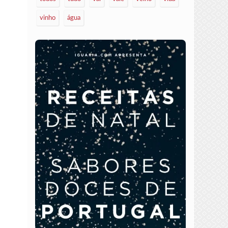
vinho
água