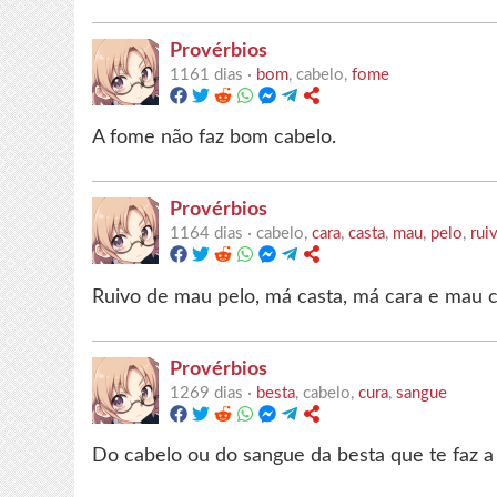
Provérbios
1161 dias ·
bom
, cabelo,
fome
A fome não faz bom cabelo.
Provérbios
1164 dias ·
cabelo,
cara
,
casta
,
mau
,
pelo
,
rui
Ruivo de mau pelo, má casta, má cara e mau c
Provérbios
1269 dias ·
besta
, cabelo,
cura
,
sangue
Do cabelo ou do sangue da besta que te faz a