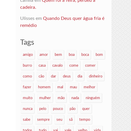
camila
em
Quem foi à feira, perdeu a
cadeira.
Ulisses
em
Quando Deus quer água fria é
remédio
Tags
amigo
amor
bem
boa
boca
bom
burro
casa
cavalo
come
comer
como
cão
dar
deus
dia
dinheiro
fazer
homem
mal
mau
melhor
muito
mulher
mão
nada
ninguém
nunca
pelo
pouco
pão
quer
sabe
sempre
seu
sã
tempo
todos
tudo
vai
vale
velho
vida