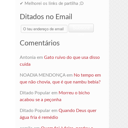
✔ Melhorei os links de partilha ;D
Ditados no Email
O
Subscre
teu
ver
endereço
Comentários
de
email
Antonia
em
Gato ruivo do que usa disso
cuida
NOADIA MENDONÇA
em
No tempo em
que não chovia, que é que nambu bebia?
Ditado Popular
em
Morreu o bicho
acabou se a peçonha
Ditado Popular
em
Quando Deus quer
água fria é remédio