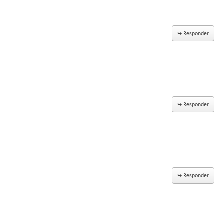
↪
Responder
↪
Responder
↪
Responder