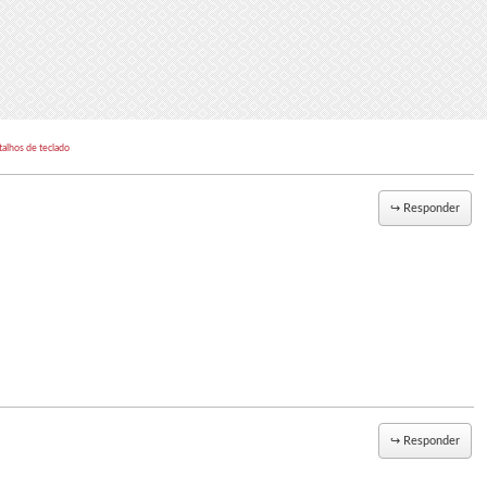
talhos de teclado
↪
Responder
↪
Responder