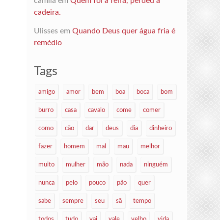
camila
em
Quem foi à feira, perdeu a
cadeira.
Ulisses
em
Quando Deus quer água fria é
remédio
Tags
amigo
amor
bem
boa
boca
bom
burro
casa
cavalo
come
comer
como
cão
dar
deus
dia
dinheiro
fazer
homem
mal
mau
melhor
muito
mulher
mão
nada
ninguém
nunca
pelo
pouco
pão
quer
sabe
sempre
seu
sã
tempo
todos
tudo
vai
vale
velho
vida