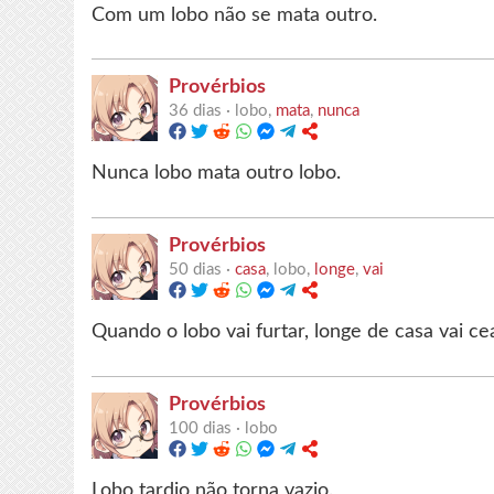
Com um lobo não se mata outro.
Provérbios
36 dias ·
lobo,
mata
,
nunca
Nunca lobo mata outro lobo.
Provérbios
50 dias ·
casa
, lobo,
longe
,
vai
Quando o lobo vai furtar, longe de casa vai cea
Provérbios
100 dias ·
lobo
Lobo tardio não torna vazio.