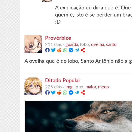
A explicação eu diria que é: Qu
quem é, isto é se perder um bra
:D
Provérbios
211 dias ·
guarda
, lobo,
ovelha
,
santo
A ovelha que é do lobo, Santo Antônio não a g
Ditado Popular
225 dias ·
img
, lobo,
maior
,
medo