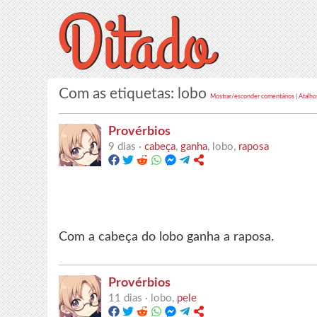
Com as etiquetas: lobo
Mostrar/esconder comentários
|
Atalho
Provérbios
9 dias ·
cabeça
,
ganha
, lobo,
raposa
Com a cabeça do lobo ganha a raposa.
Provérbios
11 dias ·
lobo,
pele