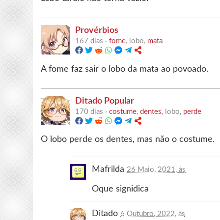
Provérbios
167 dias ·
fome
, lobo,
mata
A fome faz sair o lobo da mata ao povoado.
Ditado Popular
170 dias ·
costume
,
dentes
, lobo,
perde
O lobo perde os dentes, mas não o costume.
Mafrilda
26 Maio, 2021, às
Oque signidica
Ditado
6 Outubro, 2022, às