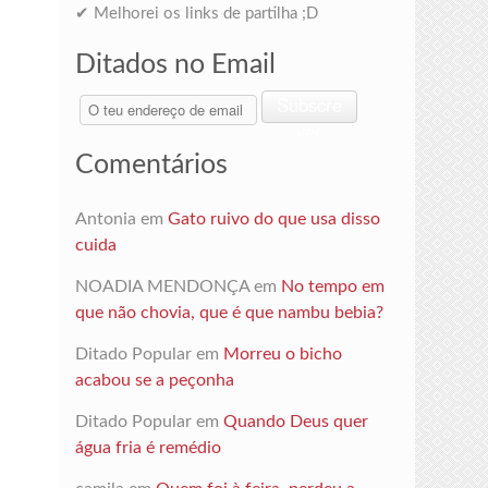
✔ Melhorei os links de partilha ;D
Ditados no Email
O
Subscre
teu
ver
endereço
Comentários
de
email
Antonia
em
Gato ruivo do que usa disso
cuida
NOADIA MENDONÇA
em
No tempo em
que não chovia, que é que nambu bebia?
Ditado Popular
em
Morreu o bicho
acabou se a peçonha
Ditado Popular
em
Quando Deus quer
água fria é remédio