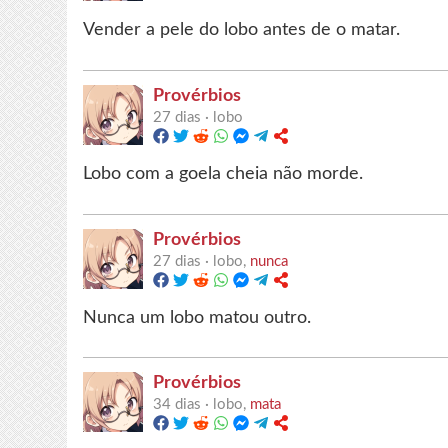
Vender a pele do lobo antes de o matar.
Provérbios
27 dias ·
lobo
Lobo com a goela cheia não morde.
Provérbios
27 dias ·
lobo,
nunca
Nunca um lobo matou outro.
Provérbios
34 dias ·
lobo,
mata