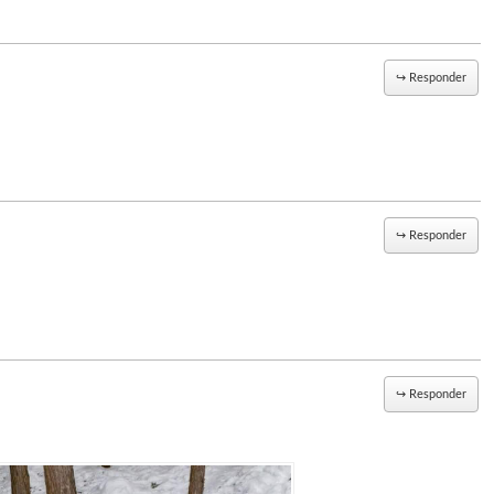
↪
Responder
↪
Responder
↪
Responder