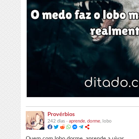
Provérbios
242 dias ·
aprende
,
dorme
, lobo
Quem com lobo dorme, aprende a uivar.