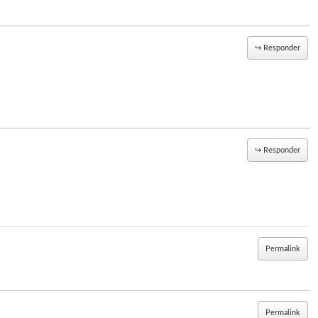
↪
Responder
↪
Responder
Permalink
Permalink