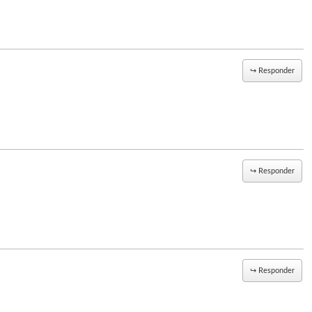
↪
Responder
↪
Responder
↪
Responder