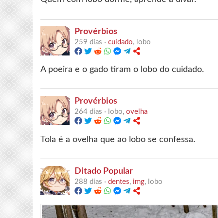
Provérbios
259 dias ·
cuidado
, lobo
A poeira e o gado tiram o lobo do cuidado.
Provérbios
264 dias ·
lobo,
ovelha
Tola é a ovelha que ao lobo se confessa.
Ditado Popular
288 dias ·
dentes
,
img
, lobo