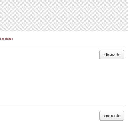
s de teclado
↪
Responder
↪
Responder