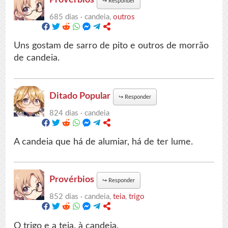
↪
Responder
685 dias ·
candeia,
outros
Uns gostam de sarro de pito e outros de morrão
de candeia.
Ditado Popular
↪
Responder
824 dias ·
candeia
A candeia que há de alumiar, há de ter lume.
Provérbios
↪
Responder
852 dias ·
candeia,
teia
,
trigo
O trigo e a teia, à candeia.