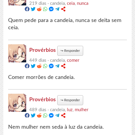
219 dias ·
candeia,
ceia
,
nunca
Quem pede para a candeia, nunca se deita sem
ceia.
Provérbios
↪
Responder
449 dias ·
candeia,
comer
Comer morrões de candeia.
Provérbios
↪
Responder
489 dias ·
candeia,
luz
,
mulher
Nem mulher nem seda à luz da candeia.