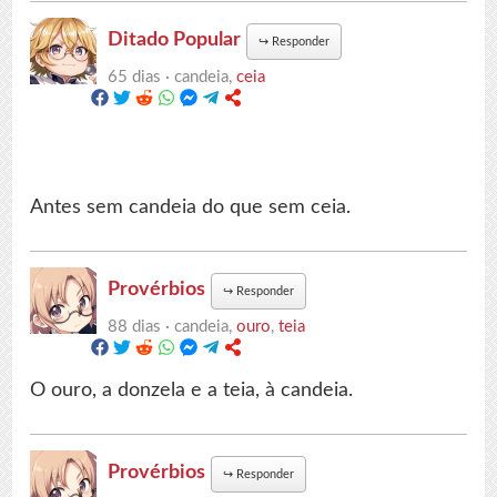
Ditado Popular
↪
Responder
65 dias ·
candeia,
ceia
Antes sem candeia do que sem ceia.
Provérbios
↪
Responder
88 dias ·
candeia,
ouro
,
teia
O ouro, a donzela e a teia, à candeia.
Provérbios
↪
Responder