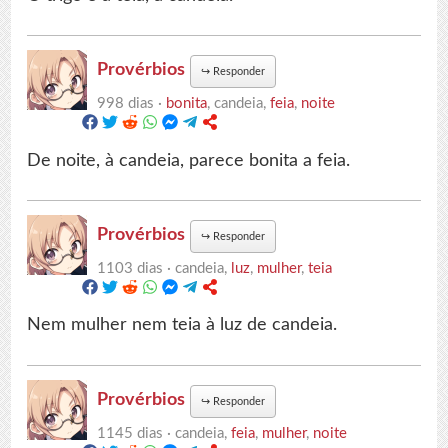
Provérbios
↪
Responder
998 dias ·
bonita
, candeia,
feia
,
noite
De noite, à candeia, parece bonita a feia.
Provérbios
↪
Responder
1103 dias ·
candeia,
luz
,
mulher
,
teia
Nem mulher nem teia à luz de candeia.
Provérbios
↪
Responder
1145 dias ·
candeia,
feia
,
mulher
,
noite