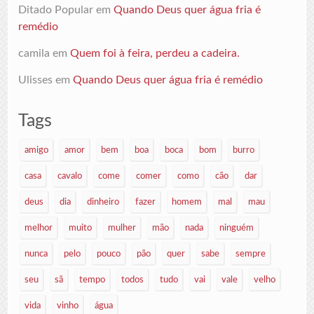
Ditado Popular
em
Quando Deus quer água fria é
remédio
camila
em
Quem foi à feira, perdeu a cadeira.
Ulisses
em
Quando Deus quer água fria é remédio
Tags
amigo
amor
bem
boa
boca
bom
burro
casa
cavalo
come
comer
como
cão
dar
deus
dia
dinheiro
fazer
homem
mal
mau
melhor
muito
mulher
mão
nada
ninguém
nunca
pelo
pouco
pão
quer
sabe
sempre
seu
sã
tempo
todos
tudo
vai
vale
velho
vida
vinho
água