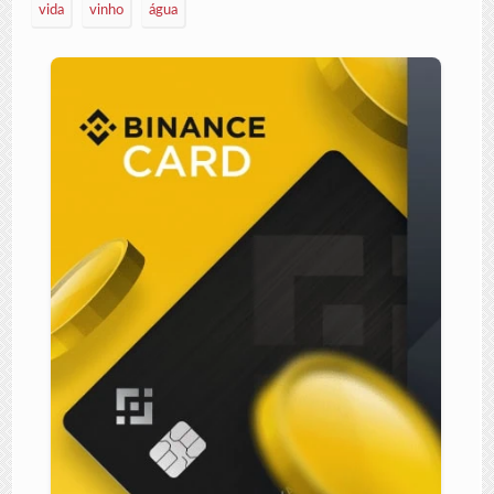
vida
vinho
água