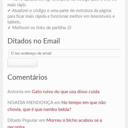
mais rápis
✔ Atualizei o código e uma parte do estrutura da página
para ficar mais rápida e funcionar melhor em telemóveis e
tablets.
✔ Melhorei os links de partilha ;D
Ditados no Email
O
teu
endereço
Subscrever
de
email
Comentários
Antonia
em
Gato ruivo do que usa disso cuida
NOADIA MENDONÇA
em
No tempo em que não
chovia, que é que nambu bebia?
Ditado Popular
em
Morreu o bicho acabou se a
peçonha