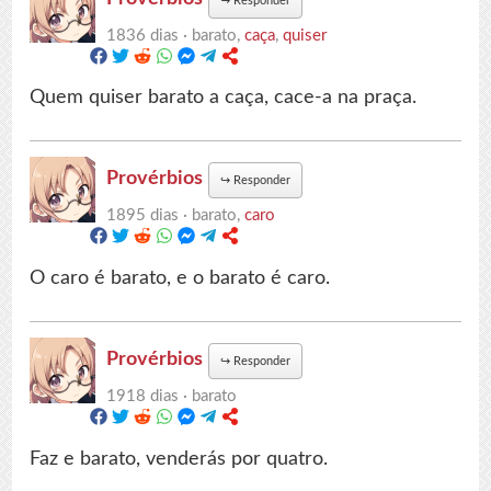
↪
Responder
1836 dias ·
barato,
caça
,
quiser
Quem quiser barato a caça, cace-a na praça.
Provérbios
↪
Responder
1895 dias ·
barato,
caro
O caro é barato, e o barato é caro.
Provérbios
↪
Responder
1918 dias ·
barato
Faz e barato, venderás por quatro.