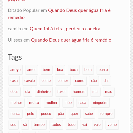
Ditado Popular
em
Quando Deus quer água fria é
remédio
camila
em
Quem foi à feira, perdeu a cadeira.
Ulisses
em
Quando Deus quer água fria é remédio
Tags
amigo
amor
bem
boa
boca
bom
burro
casa
cavalo
come
comer
como
cão
dar
deus
dia
dinheiro
fazer
homem
mal
mau
melhor
muito
mulher
mão
nada
ninguém
nunca
pelo
pouco
pão
quer
sabe
sempre
seu
sã
tempo
todos
tudo
vai
vale
velho