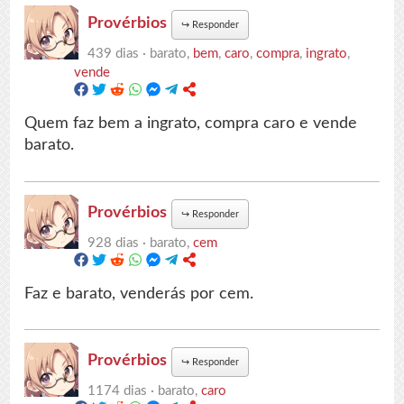
Provérbios
↪
Responder
439 dias ·
barato,
bem
,
caro
,
compra
,
ingrato
,
vende
Quem faz bem a ingrato, compra caro e vende
barato.
Provérbios
↪
Responder
928 dias ·
barato,
cem
Faz e barato, venderás por cem.
Provérbios
↪
Responder
1174 dias ·
barato,
caro