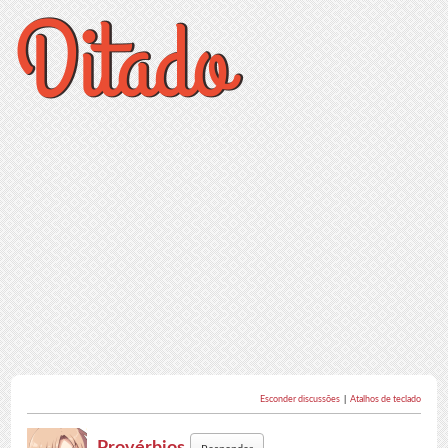
Esconder discussões
|
Atalhos de teclado
Provérbios