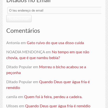
Ditados no Email
O
teu
endereço
Subscrever
de
email
Comentários
Antonia
em
Gato ruivo do que usa disso cuida
NOADIA MENDONÇA
em
No tempo em que não
chovia, que é que nambu bebia?
Ditado Popular
em
Morreu o bicho acabou se a
peçonha
Ditado Popular
em
Quando Deus quer água fria é
remédio
camila
em
Quem foi à feira, perdeu a cadeira.
Ulisses
em
Quando Deus quer água fria é remédio