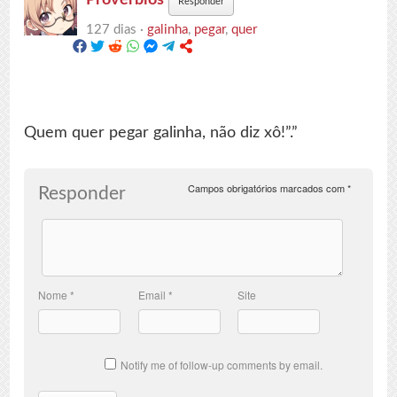
Responder
127 dias ·
galinha
,
pegar
,
quer
Quem quer pegar galinha, não diz xô!”.”
Campos obrigatórios marcados com
*
Responder
Nome
*
Email
*
Site
Notify me of follow-up comments by email.