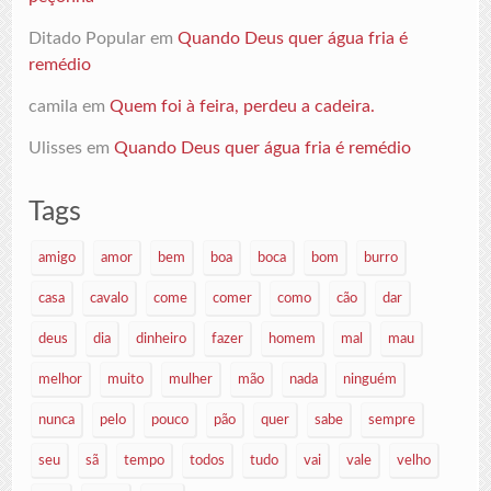
Ditado Popular
em
Quando Deus quer água fria é
remédio
camila
em
Quem foi à feira, perdeu a cadeira.
Ulisses
em
Quando Deus quer água fria é remédio
Tags
amigo
amor
bem
boa
boca
bom
burro
casa
cavalo
come
comer
como
cão
dar
deus
dia
dinheiro
fazer
homem
mal
mau
melhor
muito
mulher
mão
nada
ninguém
nunca
pelo
pouco
pão
quer
sabe
sempre
seu
sã
tempo
todos
tudo
vai
vale
velho