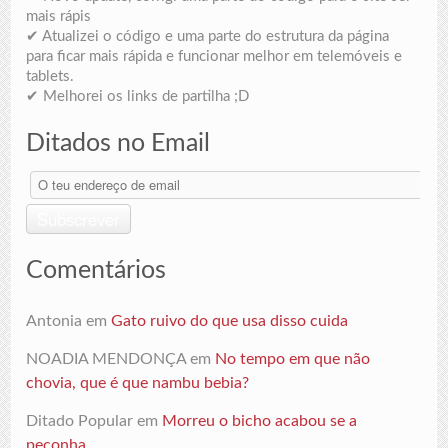
mais rápis
✔ Atualizei o código e uma parte do estrutura da página
para ficar mais rápida e funcionar melhor em telemóveis e
tablets.
✔ Melhorei os links de partilha ;D
Ditados no Email
O
teu
endereço
Subscrever
de
email
Comentários
Antonia
em
Gato ruivo do que usa disso cuida
NOADIA MENDONÇA
em
No tempo em que não
chovia, que é que nambu bebia?
Ditado Popular
em
Morreu o bicho acabou se a
peçonha