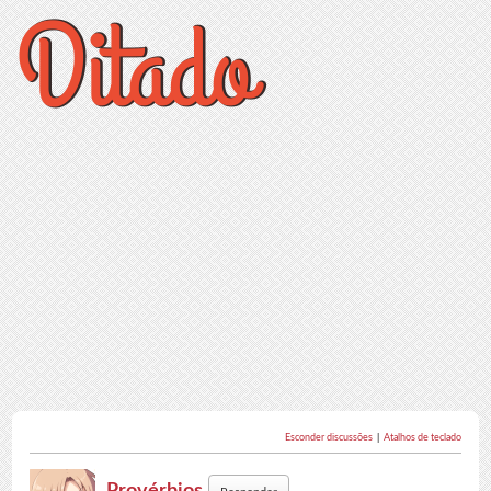
Esconder discussões
|
Atalhos de teclado
Provérbios