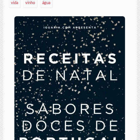
vida
vinho
água