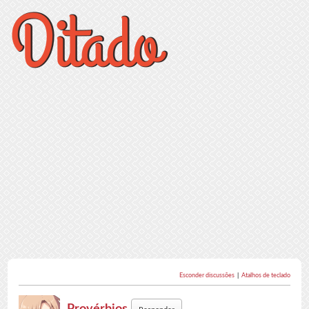
Esconder discussões
|
Atalhos de teclado
Provérbios