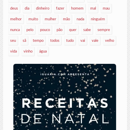
deus
dia
dinheiro
fazer
homem
mal
mau
melhor
muito
mulher
mão
nada
ninguém
nunca
pelo
pouco
pão
quer
sabe
sempre
seu
sã
tempo
todos
tudo
vai
vale
velho
vida
vinho
água