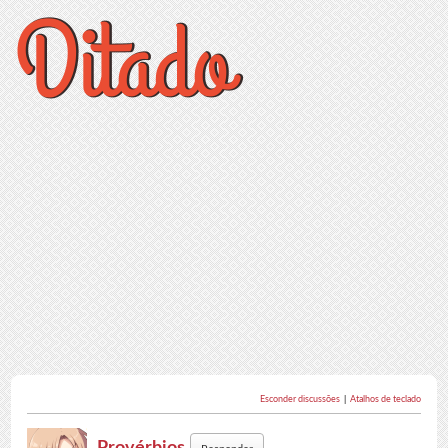
Esconder discussões
|
Atalhos de teclado
Provérbios