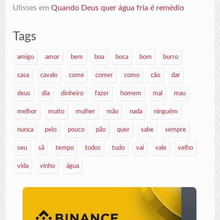
Ulisses
em
Quando Deus quer água fria é remédio
Tags
amigo
amor
bem
boa
boca
bom
burro
casa
cavalo
come
comer
como
cão
dar
deus
dia
dinheiro
fazer
homem
mal
mau
melhor
muito
mulher
mão
nada
ninguém
nunca
pelo
pouco
pão
quer
sabe
sempre
seu
sã
tempo
todos
tudo
vai
vale
velho
vida
vinho
água