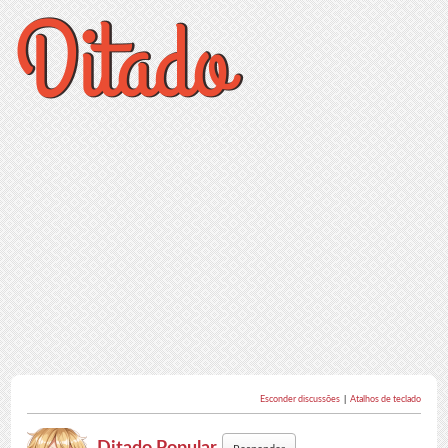
Esconder discussões
|
Atalhos de teclado
Ditado Popular