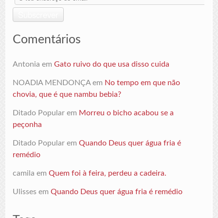
teu
endereço
Subscrever
de
email
Comentários
Antonia
em
Gato ruivo do que usa disso cuida
NOADIA MENDONÇA
em
No tempo em que não
chovia, que é que nambu bebia?
Ditado Popular
em
Morreu o bicho acabou se a
peçonha
Ditado Popular
em
Quando Deus quer água fria é
remédio
camila
em
Quem foi à feira, perdeu a cadeira.
Ulisses
em
Quando Deus quer água fria é remédio