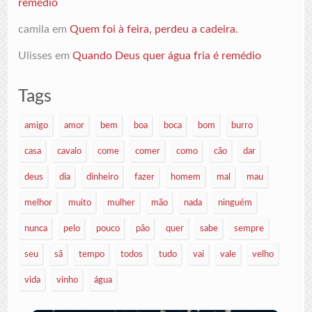
remédio
camila
em
Quem foi à feira, perdeu a cadeira.
Ulisses
em
Quando Deus quer água fria é remédio
Tags
amigo
amor
bem
boa
boca
bom
burro
casa
cavalo
come
comer
como
cão
dar
deus
dia
dinheiro
fazer
homem
mal
mau
melhor
muito
mulher
mão
nada
ninguém
nunca
pelo
pouco
pão
quer
sabe
sempre
seu
sã
tempo
todos
tudo
vai
vale
velho
vida
vinho
água