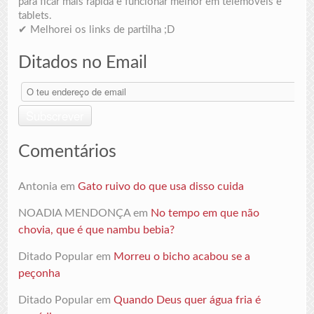
para ficar mais rápida e funcionar melhor em telemóveis e
tablets.
✔ Melhorei os links de partilha ;D
Ditados no Email
O
teu
endereço
Subscrever
de
email
Comentários
Antonia
em
Gato ruivo do que usa disso cuida
NOADIA MENDONÇA
em
No tempo em que não
chovia, que é que nambu bebia?
Ditado Popular
em
Morreu o bicho acabou se a
peçonha
Ditado Popular
em
Quando Deus quer água fria é