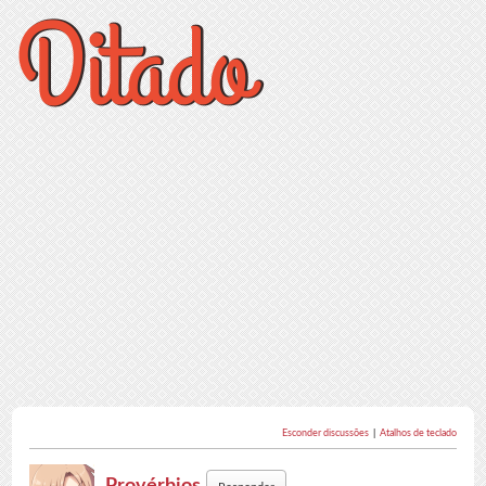
Esconder discussões
|
Atalhos de teclado
Provérbios