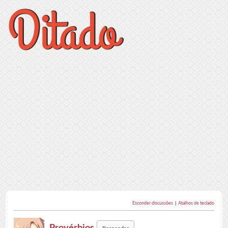
Esconder discussões
|
Atalhos de teclado
Provérbios