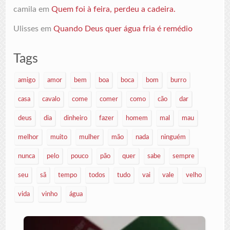
camila
em
Quem foi à feira, perdeu a cadeira.
Ulisses
em
Quando Deus quer água fria é remédio
Tags
amigo
amor
bem
boa
boca
bom
burro
casa
cavalo
come
comer
como
cão
dar
deus
dia
dinheiro
fazer
homem
mal
mau
melhor
muito
mulher
mão
nada
ninguém
nunca
pelo
pouco
pão
quer
sabe
sempre
seu
sã
tempo
todos
tudo
vai
vale
velho
vida
vinho
água