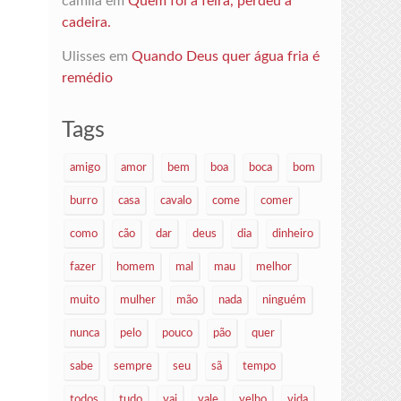
camila
em
Quem foi à feira, perdeu a
cadeira.
Ulisses
em
Quando Deus quer água fria é
remédio
Tags
amigo
amor
bem
boa
boca
bom
burro
casa
cavalo
come
comer
como
cão
dar
deus
dia
dinheiro
fazer
homem
mal
mau
melhor
muito
mulher
mão
nada
ninguém
nunca
pelo
pouco
pão
quer
sabe
sempre
seu
sã
tempo
todos
tudo
vai
vale
velho
vida