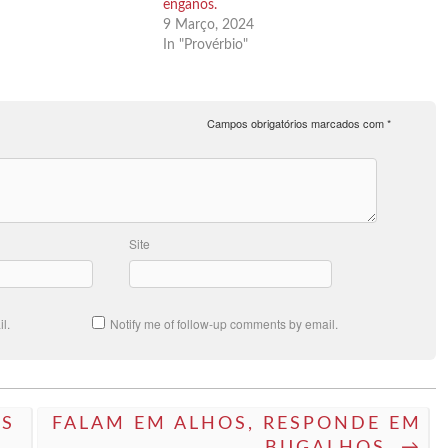
enganos.
9 Março, 2024
In "Provérbio"
Campos obrigatórios marcados com
*
Site
l.
Notify me of follow-up comments by email.
ÁS
FALAM EM ALHOS, RESPONDE EM
BUGALHOS. →