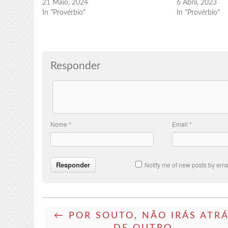
21 Maio, 2024
6 Abril, 2023
In "Provérbio"
In "Provérbio"
Responder
Nome
*
Email
*
Notify me of new posts by emai
← POR SOUTO, NÃO IRÁS ATR
DE OUTRO.