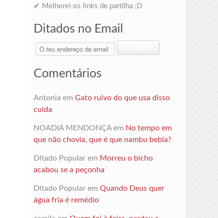
✔ Melhorei os links de partilha ;D
Ditados no Email
O
Subscre
teu
ver
endereço
Comentários
de
email
Antonia
em
Gato ruivo do que usa disso
cuida
NOADIA MENDONÇA
em
No tempo em
que não chovia, que é que nambu bebia?
Ditado Popular
em
Morreu o bicho
acabou se a peçonha
Ditado Popular
em
Quando Deus quer
água fria é remédio