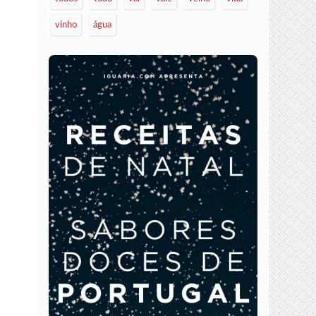
vinho
água