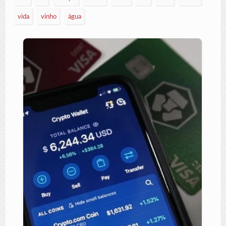
vida
vinho
água