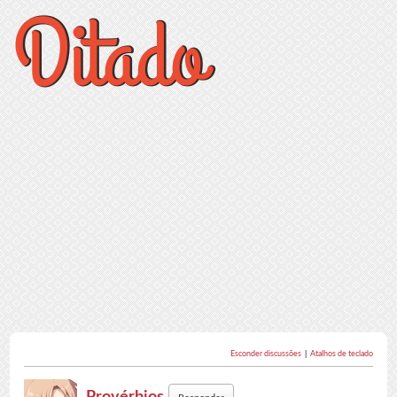
Esconder discussões
|
Atalhos de teclado
Provérbios