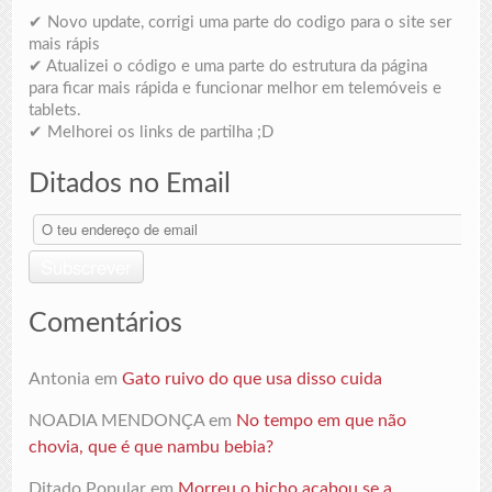
✔ Novo update, corrigi uma parte do codigo para o site ser
mais rápis
✔ Atualizei o código e uma parte do estrutura da página
para ficar mais rápida e funcionar melhor em telemóveis e
tablets.
✔ Melhorei os links de partilha ;D
Ditados no Email
O
teu
endereço
Subscrever
de
email
Comentários
Antonia
em
Gato ruivo do que usa disso cuida
NOADIA MENDONÇA
em
No tempo em que não
chovia, que é que nambu bebia?
Ditado Popular
em
Morreu o bicho acabou se a