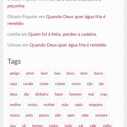
peçonha
Ditado Popular
em
Quando Deus quer água fria é
remédio
camila
em
Quem foi à feira, perdeu a cadeira.
Ulisses
em
Quando Deus quer água fria é remédio
Tags
amigo
amor
bem
boa
boca
bom
burro
casa
cavalo
come
comer
como
cão
dar
deus
dia
dinheiro
fazer
homem
mal
mau
melhor
muito
mulher
mão
nada
ninguém
nunca
pelo
pouco
pão
quer
sabe
sempre
seu
sã
tempo
todos
tudo
vai
vale
velho