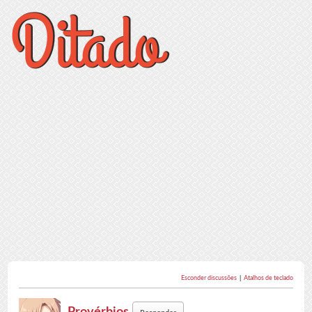
Esconder discussões
|
Atalhos de teclado
Provérbios