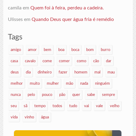
camila
em
Quem foi à feira, perdeu a cadeira.
Ulisses
em
Quando Deus quer água fria é remédio
Tags
amigo
amor
bem
boa
boca
bom
burro
casa
cavalo
come
comer
como
cão
dar
deus
dia
dinheiro
fazer
homem
mal
mau
melhor
muito
mulher
mão
nada
ninguém
nunca
pelo
pouco
pão
quer
sabe
sempre
seu
sã
tempo
todos
tudo
vai
vale
velho
vida
vinho
água