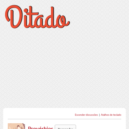
Esconder discussões
|
Atalhos de teclado
Provérbios