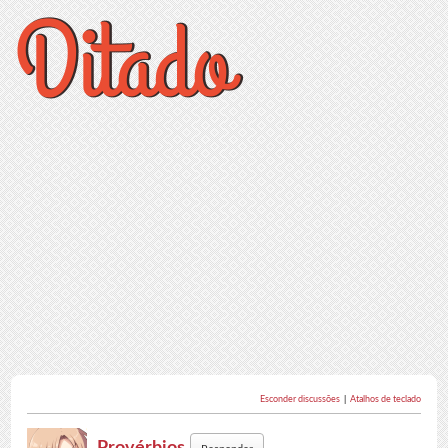
Esconder discussões
|
Atalhos de teclado
Provérbios