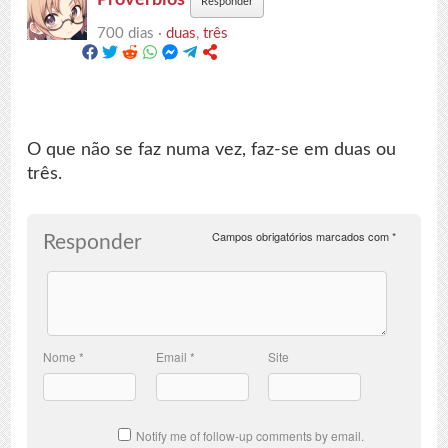
Responder
700 dias ·
duas
,
três
O que não se faz numa vez, faz-se em duas ou
três.
Campos obrigatórios marcados com
*
Responder
Nome
*
Email
*
Site
Notify me of follow-up comments by email.