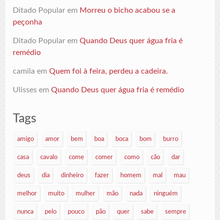
Ditado Popular
em
Morreu o bicho acabou se a
peçonha
Ditado Popular
em
Quando Deus quer água fria é
remédio
camila
em
Quem foi à feira, perdeu a cadeira.
Ulisses
em
Quando Deus quer água fria é remédio
Tags
amigo
amor
bem
boa
boca
bom
burro
casa
cavalo
come
comer
como
cão
dar
deus
dia
dinheiro
fazer
homem
mal
mau
melhor
muito
mulher
mão
nada
ninguém
nunca
pelo
pouco
pão
quer
sabe
sempre