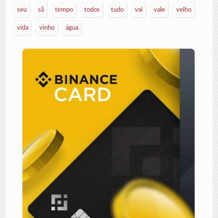
seu
sã
tempo
todos
tudo
vai
vale
velho
vida
vinho
água