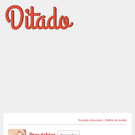
Esconder discussões
|
Atalhos de teclado
Provérbios