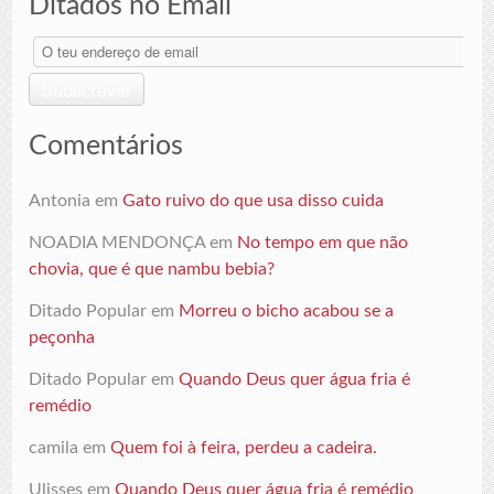
Ditados no Email
O
teu
endereço
Subscrever
de
email
Comentários
Antonia
em
Gato ruivo do que usa disso cuida
NOADIA MENDONÇA
em
No tempo em que não
chovia, que é que nambu bebia?
Ditado Popular
em
Morreu o bicho acabou se a
peçonha
Ditado Popular
em
Quando Deus quer água fria é
remédio
camila
em
Quem foi à feira, perdeu a cadeira.
Ulisses
em
Quando Deus quer água fria é remédio