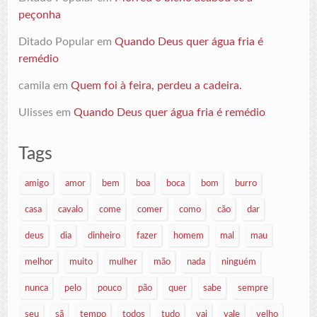
peçonha
Ditado Popular
em
Quando Deus quer água fria é
remédio
camila
em
Quem foi à feira, perdeu a cadeira.
Ulisses
em
Quando Deus quer água fria é remédio
Tags
amigo
amor
bem
boa
boca
bom
burro
casa
cavalo
come
comer
como
cão
dar
deus
dia
dinheiro
fazer
homem
mal
mau
melhor
muito
mulher
mão
nada
ninguém
nunca
pelo
pouco
pão
quer
sabe
sempre
seu
sã
tempo
todos
tudo
vai
vale
velho