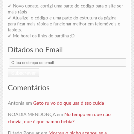
✔ Novo update, corrigi uma parte do codigo para o site ser
mais rápis
✔ Atualizei o código e uma parte do estrutura da página
para ficar mais rápida e funcionar melhor em telemóveis e
tablets.
✔ Melhorei os links de partilha ;D
Ditados no Email
O
teu
endereço
Subscrever
de
email
Comentários
Antonia
em
Gato ruivo do que usa disso cuida
NOADIA MENDONÇA
em
No tempo em que não
chovia, que é que nambu bebia?
Ditado Popular
em
Morreu o bicho acabou se a