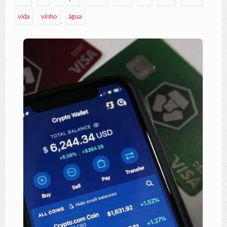
vida
vinho
água