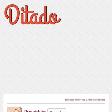
Esconder discussões
|
Atalhos de teclado
Provérbios