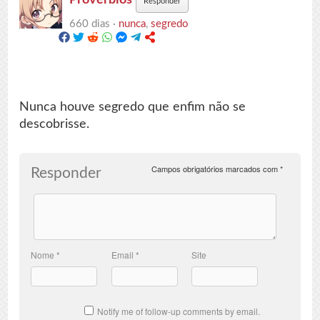
Responder
660 dias ·
nunca
,
segredo
Nunca houve segredo que enfim não se
descobrisse.
Campos obrigatórios marcados com
*
Responder
Nome
*
Email
*
Site
Notify me of follow-up comments by email.