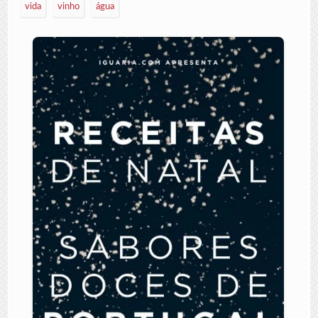
vida
vinho
água