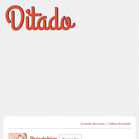
Esconder discussões
|
Atalhos de teclado
Provérbios