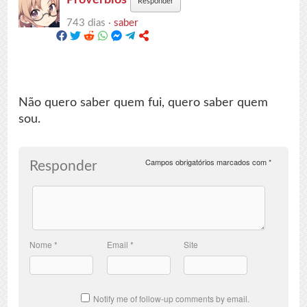
Responder
743 dias ·
saber
Não quero saber quem fui, quero saber quem
sou.
Campos obrigatórios marcados com
*
Responder
Nome
*
Email
*
Site
Notify me of follow-up comments by email.