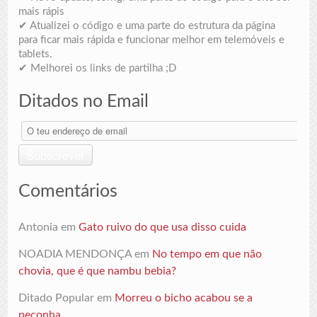
mais rápis
✔ Atualizei o código e uma parte do estrutura da página
para ficar mais rápida e funcionar melhor em telemóveis e
tablets.
✔ Melhorei os links de partilha ;D
Ditados no Email
O
teu
endereço
Subscrever
de
email
Comentários
Antonia
em
Gato ruivo do que usa disso cuida
NOADIA MENDONÇA
em
No tempo em que não
chovia, que é que nambu bebia?
Ditado Popular
em
Morreu o bicho acabou se a
peçonha