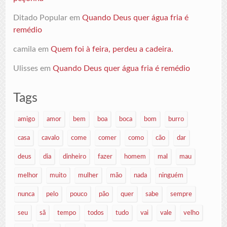
Ditado Popular
em
Quando Deus quer água fria é
remédio
camila
em
Quem foi à feira, perdeu a cadeira.
Ulisses
em
Quando Deus quer água fria é remédio
Tags
amigo
amor
bem
boa
boca
bom
burro
casa
cavalo
come
comer
como
cão
dar
deus
dia
dinheiro
fazer
homem
mal
mau
melhor
muito
mulher
mão
nada
ninguém
nunca
pelo
pouco
pão
quer
sabe
sempre
seu
sã
tempo
todos
tudo
vai
vale
velho