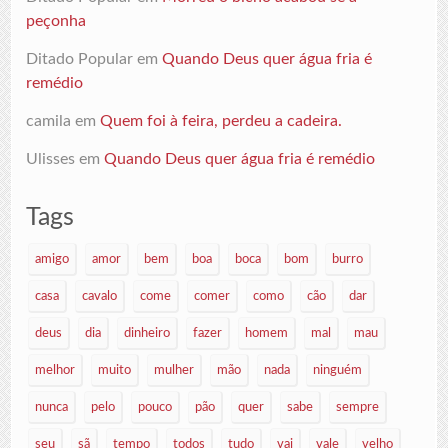
peçonha
Ditado Popular
em
Quando Deus quer água fria é
remédio
camila
em
Quem foi à feira, perdeu a cadeira.
Ulisses
em
Quando Deus quer água fria é remédio
Tags
amigo
amor
bem
boa
boca
bom
burro
casa
cavalo
come
comer
como
cão
dar
deus
dia
dinheiro
fazer
homem
mal
mau
melhor
muito
mulher
mão
nada
ninguém
nunca
pelo
pouco
pão
quer
sabe
sempre
seu
sã
tempo
todos
tudo
vai
vale
velho