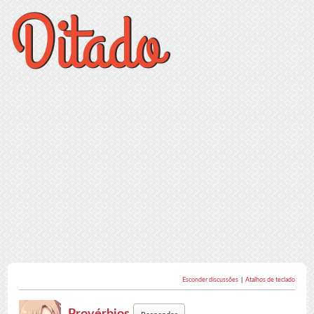
Esconder discussões
|
Atalhos de teclado
Provérbios