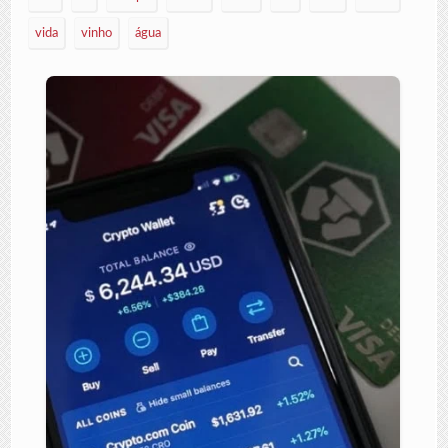
vida
vinho
água