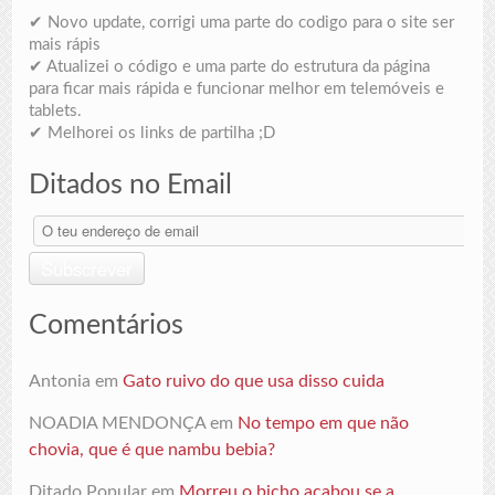
✔ Novo update, corrigi uma parte do codigo para o site ser
mais rápis
✔ Atualizei o código e uma parte do estrutura da página
para ficar mais rápida e funcionar melhor em telemóveis e
tablets.
✔ Melhorei os links de partilha ;D
Ditados no Email
O
teu
endereço
Subscrever
de
email
Comentários
Antonia
em
Gato ruivo do que usa disso cuida
NOADIA MENDONÇA
em
No tempo em que não
chovia, que é que nambu bebia?
Ditado Popular
em
Morreu o bicho acabou se a